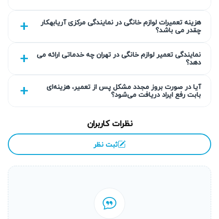
گارانتی کتبی خدمات
هزینه تعمیرات لوازم خانگی در نمایندگی مرکزی آریابهکار
چقدر می باشد؟
تمام تعمیرات انجام شده توسط کارشناسان آریابهکار دارای
گارانتی کتبی حداقل ۹۰ روز هستند. این گارانتی نشان‌دهنده تعهد
نمایندگی تعمیر لوازم خانگی در تهران چه خدماتی ارائه می
دهد؟
ما به کیفیت تعمیرات و رضایت مشتری است. در طول مدت
ضمانت، هر گونه مشکل احتمالی بدون هزینه اضافی برطرف
آیا در صورت بروز مجدد مشکل پس از تعمیر، هزینه‌ای
بابت رفع ایراد دریافت می‌شود؟
می‌شود. گارانتی شفاف، امنیت و اطمینان را برای مشتریان
فراهم می‌آورد. این امر یکی از پایه‌های اصلی سیاست خدمات ما
نظرات کاربران
محسوب می‌شود.
ثبت نظر
انتخاب سطح کیفی قطعه به انتخاب شما
در آریابهکار، مشتریان امکان انتخاب نوع قطعه به تناسب بودجه و
نیاز خود را دارند. ما قطعات اورجینال، استاندارد و اقتصادی را
ارائه می‌دهیم که همه آن‌ها مطابق با استانداردهای فنی لازم
هستند. توضیحات کامل درباره هر نوع قطعه داده می‌شود تا