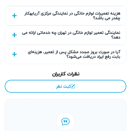
می‌رود.
هزینه تعمیرات لوازم خانگی در نمایندگی مرکزی آریابهکار
چقدر می باشد؟
گارانتی کتبی خدمات
آریابهکار تضمین ارائه گارانتی کتبی حداقل ۹۰ روز برای تمامی
نمایندگی تعمیر لوازم خانگی در تهران چه خدماتی ارائه می
دهد؟
تعمیرات ارائه شده را دارد. این گارانتی به شما اطمینان می‌دهد
که در صورت بروز هرگونه مشکل مجدد در مدت زمان مشخص،
آیا در صورت بروز مجدد مشکل پس از تعمیر، هزینه‌ای
بابت رفع ایراد دریافت می‌شود؟
خدمات پس از تعمیر به صورت رایگان انجام خواهد شد. این
حمایت مستمر، اعتبار و تعهد تیم ما را به کیفیت کاری نشان
نظرات کاربران
می‌دهد و آرامش خاطر مشتریان را فراهم می‌کند.
ثبت نظر
انتخاب سطح کیفی قطعه به انتخاب شما
در تعمیر پکیج در استاد معین، امکان انتخاب سطح کیفی قطعات
متناسب با نیاز و بودجه شما فراهم است. شما می‌توانید بین
قطعات اورجینال، قطعات مشابه با کیفیت بالا یا اقتصادی‌ترین
گزینه‌های موجود، گزینه مناسب خود را انتخاب کنید. تیم آریابهکار