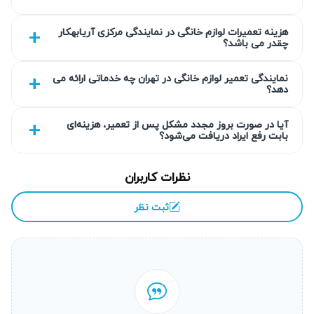
گارانتی کتبی خدمات
هزینه تعمیرات لوازم خانگی در نمایندگی مرکزی آریابهکار
آریابهکار خدمات تعمیر پکیج در ستارخان را با ضمانت کتبی ۹۰
چقدر می باشد؟
روزه ارائه می‌کند. این گارانتی تضمین می‌کند خدمات بهره‌برداری
بدون مشکل و بدون هزینه اضافی پس از تعمیر انجام می‌شود. ما
نمایندگی تعمیر لوازم خانگی در تهران چه خدماتی ارائه می
دهد؟
به کیفیت کار خود اطمینان داشته و نسخه‌ای رسمی از گارانتی را
در اختیارتان قرار می‌دهیم.
آیا در صورت بروز مجدد مشکل پس از تعمیر، هزینه‌ای
بابت رفع ایراد دریافت می‌شود؟
انتخاب سطح کیفی قطعه به انتخاب شما
نظرات کاربران
شما می‌توانید بر اساس بودجه و نیاز خود، سطح کیفی قطعات
جایگزین را انتخاب کنید. آریابهکار انواع قطعات اصلی و متفرقه را
ثبت نظر
با توضیح کامل به شما معرفی می‌کند تا تصمیمی آگاهانه و بهینه
داشته باشید. شفافیت در قیمت و کیفیت همیشه اولویت ماست.
عیب‌یابی دقیق قبل از تعویض قطعه
تیم آریابهکار ابتدا علت اصلی خرابی پکیج را کشف و تحلیل