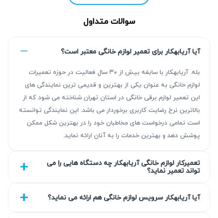
سوالات متداول
آیا آریابهکار برای تعمیر لوازم خانگی معتبر است؟
بله. آریابهکار با سابقه بیش از ۳۰ سال فعالیت در حوزه تعمیرات
لوازم خانگی به عنوان یکی از بهترین و قدیمی ترین نمایندگی های
این تعمیر لوازم برقی خانگی در استان تهران شناخته می شود که از
مزیت‌ آریابهکار برای تعمیر پکیج در وزرا
بالاترین نرخ رضایت کاربری برخوردار می باشد. این نمایندگی توانسته
است تمامی درخواست های مخاطبان خود را در بهترین شکل ممکن
آریابهکار با بیش از ۳۰ سال تجربه در زمینه تعمیر پکیج، خدماتی
پوشش دهد و بهترین خدمات را به آنان ارائه نماید.
قابل اعتماد و با کیفیت ارائه می‌دهد. عیب‌یابی دقیق پیش از تعمیر
و استفاده از قطعات استاندارد همراه با گارانتی کتبی ۹۰ روزه تا
تعمیرکار لوازم خانگی آریابهکار چه دستگاه هایی را می
تواند تعمیر نماید؟
۴۵۰ روزه، اطمینان خاطر شما را فراهم می‌آورد. تیم کارشناسان
ما تلاش می‌کنند تا تعمیرات شما در محل انجام شود و نتیجه‌ای
آیا آریابهکار سرویس لوازم خانگی هم ارائه می نماید؟
مطمئن و پایدار حاصل گردد.