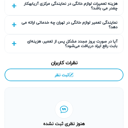
گارانتی کتبی خدمات
هزینه تعمیرات لوازم خانگی در نمایندگی مرکزی آریابهکار
چقدر می باشد؟
تمام خدمات تعمیر پکیج در آریابهکار با گارانتی کتبی بین ۹۰ تا
۴۵۰ روز ارائه می‌شوند تا از کیفیت و دوام کار اطمینان حاصل
نمایندگی تعمیر لوازم خانگی در تهران چه خدماتی ارائه می
دهد؟
شود. این تضمین شامل تعمیرات و تعویض قطعات می‌باشد که به
شما آرامش ذهنی می‌بخشد و خیال شما را از بابت مشکلات
آیا در صورت بروز مجدد مشکل پس از تعمیر، هزینه‌ای
بابت رفع ایراد دریافت می‌شود؟
احتمالی آینده راحت می‌کند.
انتخاب سطح کیفی قطعه به انتخاب شما
نظرات کاربران
شما می‌توانید با توجه به بودجه و نیازتان، سطح کیفی قطعات
ثبت نظر
مورد استفاده در تعمیر پکیج خود را انتخاب کنید. تیم آریابهکار
گزینه‌هایی از قطعات اورجینال تا با کیفیت متوسط را معرفی
می‌کند و در این زمینه راهنمایی لازم را ارائه می‌دهد تا تعمیر شما
اقتصادی و بهینه باشد.
عیب‌یابی دقیق قبل از تعویض قطعه
هنوز نظری ثبت نشده