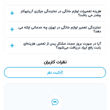
گارانتی کتبی خدمات
هزینه تعمیرات لوازم خانگی در نمایندگی مرکزی آریابهکار
چقدر می باشد؟
کلیه خدمات تعمیر شامل گارانتی کتبی ۹۰ روزه است که
نمایندگی تعمیر لوازم خانگی در تهران چه خدماتی ارائه می
مشتریان می‌توانند با خیالی آسوده از کیفیت کار تیم آریابهکار
دهد؟
بهره‌مند شوند. این گارانتی ضمانت می‌کند که مشکلات مرتبط با
تعمیرات مجدداً به سرعت مورد بررسی قرار می‌گیرند و تا رفع
آیا در صورت بروز مجدد مشکل پس از تعمیر، هزینه‌ای
بابت رفع ایراد دریافت می‌شود؟
کامل ادامه خواهد داشت.
انتخاب سطح کیفی قطعه به انتخاب شما
نظرات کاربران
آریابهکار به شما امکان می‌دهد بر اساس نیاز و بودجه، نوع قطعه
ثبت نظر
مصرفی را انتخاب کنید. از قطعات استاندارد و اورجینال تا
گزینه‌های اقتصادی‌تر، همه عرضه می‌شوند تا تعمیر پکیج ایران
رادیاتور در جنت آباد با نظر و رضایت شما انجام گیرد.
عیب‌یابی دقیق قبل از تعویض قطعه