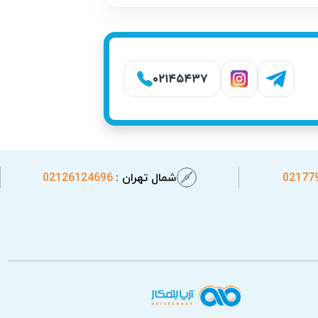
۰۲۱۴۵۴۳۷
02177
شمال تهران :
02126124696