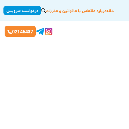
درخواست سرویس
خانه
درباره ما
تماس با ما
قوانین و مقررات
02145437