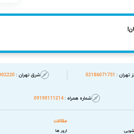
ن!
 تهران :
02186071751
شرق تهران :
902220
شماره همراه :
09190111214
مقالات
شویی
ارور ها