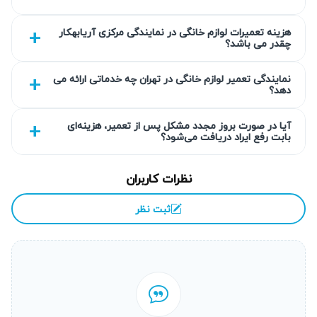
گارانتی کتبی خدمات
هزینه تعمیرات لوازم خانگی در نمایندگی مرکزی آریابهکار
چقدر می باشد؟
پس از پایان تعمیر، گارانتی کتبی حداقل ۹۰ روزه به مشتری
تقدیم می‌شود که تضمین کیفیت و دوام خدمات است. این
نمایندگی تعمیر لوازم خانگی در تهران چه خدماتی ارائه می
دهد؟
ضمانت شامل تمام موارد تعمیر شده بوده و در صورت بروز
مجدد مشکل در مدت مقرر، بدون هزینه اضافی پیگیری و رفع
آیا در صورت بروز مجدد مشکل پس از تعمیر، هزینه‌ای
بابت رفع ایراد دریافت می‌شود؟
مشکل صورت می‌گیرد. مشتریان می‌توانند با اطمینان کامل از
خدمات ما استفاده کنند.
نظرات کاربران
انتخاب سطح کیفی قطعه به انتخاب شما
ثبت نظر
در آریابهکار انتخاب قطعات جایگزین متناسب با بودجه و نیاز شما
ارائه می‌شود. می‌توانید قطعات اورجینال یا با کیفیت بالا را
انتخاب کنید تا تعمیر به بهترین شکل انجام شود. این تنوع امکان
کنترل هزینه و کیفیت را به مشتری می‌دهد و بر اساس نیاز و
اولویت شما تنظیم می‌گردد.