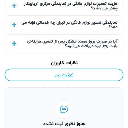
گارانتی کتبی خدمات
هزینه تعمیرات لوازم خانگی در نمایندگی مرکزی آریابهکار
چقدر می باشد؟
آریابهکار تمامی تعمیرات پکیج را با گارانتی کتبی ۹۰ روزه ارائه
می‌دهد که می‌تواند تا ۴۵۰ روز نیز تمدید شود. این موضوع تضمین
نمایندگی تعمیر لوازم خانگی در تهران چه خدماتی ارائه می
دهد؟
می‌کند که در صورت بروز هرگونه مشکل پس از تعمیر، خدمات
پشتیبانی لازم در اختیار شما قرار می‌گیرد. اعتماد به کیفیت
آیا در صورت بروز مجدد مشکل پس از تعمیر، هزینه‌ای
بابت رفع ایراد دریافت می‌شود؟
خدمات از جمله اصول اصلی تیم است.
انتخاب سطح کیفی قطعه به انتخاب شما
نظرات کاربران
در فرآیند تعمیر، مشتری می‌تواند سطح کیفی قطعات تعویضی را
ثبت نظر
انتخاب کند؛ از قطعات اورجینال تا نمونه‌های اقتصادی‌تر.
کارشناسان آریابهکار شما را در انتخاب بهترین گزینه بر اساس
نیاز و بودجه راهنمایی می‌کنند. این انعطاف‌پذیری باعث می‌شود
خدمات به صورت کاملاً شخصی‌سازی شده ارائه شود.
عیب‌یابی دقیق قبل از تعویض قطعه
هنوز نظری ثبت نشده