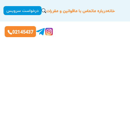
درخواست سرویس
خانه
درباره ما
تماس با ما
قوانین و مقررات
02145437