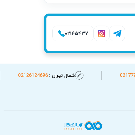
۰۲۱۴۵۴۳۷
02177
شمال تهران :
02126124696
به حداقل برسد و پکیج شما بهترین عملکرد را