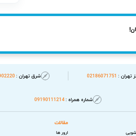
ن!
 تهران :
02186071751
شرق تهران :
902220
شماره همراه :
09190111214
پیروزی
مقالات
شویی
ارور ها
م تست‌های نهایی، اقدام به تعمیر می‌کند تا احتمال برگشت خرابی 