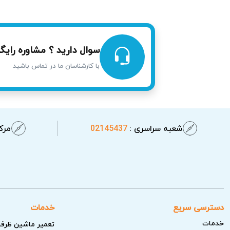
سوال دارید ؟ مشاوره رایگا
با کارشناسان ما در تماس باشید
شعبه سراسری :
02145437
مرکز
خدمات آریابهکار برای تعمیر پکیج در 
دسترسی سریع
خدمات
خدمات
تعمیر ماشین ظرف
تیم آریابهکار پس از تشخیص دقیق مشکل و انجا