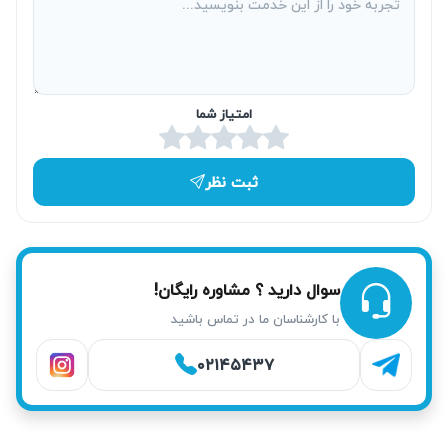
خطر برای سلامت، کیفیت یا ایمنی
عدم تعمیر ماشین ظرفشویی توربو به موقع می‌تواند موجب
نشت آب یا جریان الکتریکی غیر ایمن شود و سلامت خانوار را به
امتیاز شما
خطر بیندازد. همچنین کیفیت شستشو کاهش یافته و سلامت
ظروف و مواد غذایی تأمین نمی‌شود. خدمات تخصصی آریابهکار با
رعایت استانداردهای ایمنی، خطر حادثه‌های احتمالی را به حداقل
ثبت نظر
می‌رساند.
مصرف انرژی بالاتر و قبوض سنگین‌تر
سوال دارید ؟ مشاوره رایگان!
دستگاه‌های معیوب به دلیل کار مضاعف و تلاش برای رسیدن به
با کارشناسان ما در تماس باشید
دمای مورد نیاز برق بیشتری مصرف می‌کنند. این مسئله باعث
بالا رفتن هزینه مصرف انرژی و افزایش قبض‌های برق می‌شود.
۰۲۱۴۵۴۳۷
تعمیر ماشین ظرفشویی توربو در منزل توسط تعمیرکاران
حرفه‌ای آریابهکار، این مشکل را حل کرده تا دستگاه بهینه و به
صرفه کار کند.