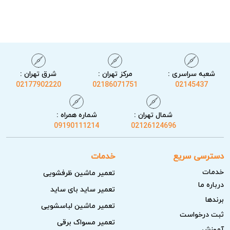
ریسک‌های ایمنی در صورت نشتی یا اتصالی
نشستی آب یا اتصالات الکتریکی معیوب می‌تواند منجر به
برق‌گرفتگی، آتش‌سوزی یا خطرات جدی دیگر شود. بهره‌مندی از
خدمات تعمیر ماشین ظرفشویی توربو در محل توسط متخصصان
شعبه سراسری :
مرکز تهران :
شرق تهران :
02177902220
02186071751
02145437
آریابهکار این ریسک‌ها را به حداقل رسانده و ایمنی خانواده و
محیط را تضمین می‌کند.
شمال تهران :
شماره همراه :
09190111214
02126124696
دسترسی سریع
خدمات
خدمات
تعمیر ماشین ظرفشویی
درباره ما
تعمیر ساید بای ساید
برندها
تعمیر ماشین لباسشویی
ثبت درخواست
تعمیر مسواک برقی
آموزش