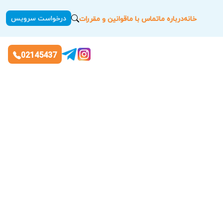
درخواست سرویس
خانه
درباره ما
تماس با ما
قوانین و مقررات
02145437