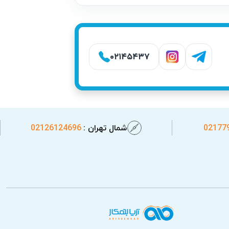
۰۲۱۴۵۴۳۷
02177
شمال تهران :
02126124696
م دهد تا گاهی مشکل اولیه حل شود و نیاز به