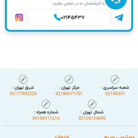
با کارشناسان ما در تماس باشید
۰۲۱۴۵۴۳۷
شعبه سراسری :
مرکز تهران :
شرق تهران :
02177902220
02186071751
02145437
شمال تهران :
شماره همراه :
09190111214
02126124696
دسترسی سریع
خدمات