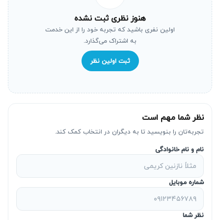
&#۱۵۸۲;&#۱۵۹۱;&#۱۵۷۵;&#۱۶۰۷;&#۱۵۷۵;&#۱۷۴۰;
&#۱۶۰۵;&#۱۵۷۸;&#۱۵۸۳;&#۱۵۷۵;&#۱۶۰۸;&#۱۶۰۴;
هنوز نظری ثبت نشده
اولین نفری باشید که تجربه خود را از این خدمت
&#۱۵۸۸;&#۱۶۰۸;&#۱۵۸۳; &#۱۷۴۰;&#۱۵۷۵;
به اشتراک می‌گذارد.
&#۱۵۸۱;&#۱۵۷۸;&#۱۷۴۰; &#۱۵۷۶;&#۱۶۰۷;
&#۱۵۸۲;&#۱۵۸۵;&#۱۵۷۵;&#۱۵۷۶;&#۱۷۴۰;
ثبت اولین نظر
&#۱۵۸۷;&#۱۵۷۵;&#۱۷۴۰;&#۱۵۸۵;
&#۱۶۰۲;&#۱۵۹۱;&#۱۵۹۳;&#۱۵۷۵;&#۱۵۷۸;
&#۱۶۰۵;&#۱۶۰۷;&#۱۶۰۵;
نظر شما مهم است
&#۱۶۰۵;&#۱۶۰۶;&#۱۵۸۰;&#۱۵۸۵;
&#۱۷۱۱;&#۱۵۸۵;&#۱۵۸۳;&#۱۵۸۳;. &#۱۵۸۳;&#۱۵۸۵;
تجربه‌تان را بنویسید تا به دیگران در انتخاب کمک کند.
&#۱۵۷۰;&#۱۵۸۵;&#۱۷۴۰;&#۱۵۷۵;&#۱۵۷۶;&#۱۶۰۷;&#۱۷۰
نام و نام خانوادگی
۵;&#۱۵۷۵;&#۱۵۸۵;
&#۱۵۸۲;&#۱۵۸۳;&#۱۶۰۵;&#۱۵۷۵;&#۱۵۷۸;
شماره موبایل
&#۱۵۷۸;&#۱۵۹۳;&#۱۶۰۸;&#۱۷۴۰;&#۱۵۹۰;
&#۱۶۰۱;&#۱۶۰۶;
نظر شما
&#۱۷۴۰;&#۱۵۸۲;&#۱۶۷۰;&#۱۵۷۵;&#۱۶۰۴;