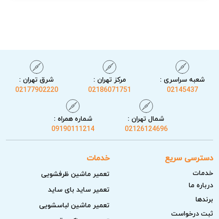
&#۱۶۰۷;&#۱۵۸۶;&#۱۷۴۰;&#۱۶۰۶;&#۱۶۰۷;‌&#۱۶۰۷;&#۱۵۷
۵;&#۱۷۴۰;
&#۱۶۰۵;&#۱۶۰۶;&#۱۵۸۹;&#۱۶۰۱;&#۱۵۷۵;&#۱۶۰۶;&#۱۶۰
۷; &#۱۵۷۶;&#۱۵۸۵; &#۱۵۷۵;&#۱۵۸۷;&#۱۵۷۵;&#۱۵۸۷;
&#۱۶۰۶;&#۱۵۸۵;&#۱۵۸۲;
&#۱۵۷۵;&#۱۵۷۸;&#۱۵۸۱;&#۱۵۷۵;&#۱۵۸۳;&#۱۷۴۰;&#۱۶۰
شعبه سراسری :
مرکز تهران :
شرق تهران :
۷; &#۱۵۷۵;&#۱۵۸۷;&#۱۵۷۸;.
02177902220
02186071751
02145437
&#۱۵۷۶;&#۱۵۸۵;&#۱۵۷۵;&#۱۷۴۰;
&#۱۵۸۳;&#۱۵۸۵;&#۱۵۸۲;&#۱۶۰۸;&#۱۵۷۵;&#۱۵۸۷;&#۱۵۷
شمال تهران :
شماره همراه :
09190111214
02126124696
۸; &#۱۵۸۲;&#۱۵۸۳;&#۱۶۰۵;&#۱۵۷۵;&#۱۵۷۸;
&#۱۷۰۵;&#۱۵۷۵;&#۱۶۰۱;&#۱۷۴۰;
دسترسی سریع
خدمات
&#۱۵۷۵;&#۱۵۸۷;&#۱۵۷۸; &#۱۵۷۶;&#۱۵۷۵;
خدمات
تعمیر ماشین ظرفشویی
&#۱۶۰۵;&#۱۵۷۵; &#۱۵۷۸;&#۱۶۰۵;&#۱۵۷۵;&#۱۵۸۷;
درباره ما
&#۱۵۷۶;&#۱۷۱۱;&#۱۷۴۰;&#۱۵۸۵;&#۱۷۴۰;&#۱۵۸۳;
تعمیر ساید بای ساید
برندها
&#۱۷۴۰;&#۱۵۷۵; &#۱۶۰۱;&#۱۵۸۵;&#۱۶۰۵;
تعمیر ماشین لباسشویی
ثبت درخواست
&#۱۵۸۳;&#۱۵۸۵;&#۱۵۸۲;&#۱۶۰۸;&#۱۵۷۵;&#۱۵۸۷;&#۱۵۷