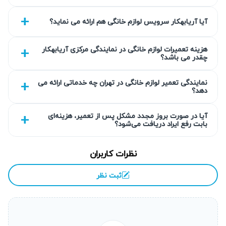
که خیال شما را از کیفیت تعمیر راحت می‌کند. همکاری نزدیک با
آیا آریابهکار سرویس لوازم خانگی هم ارائه می نماید؟
تکنسین‌های متخصص و استفاده از قطعات مرغوب، تضمینی
برای دوام دستگاه است. هزینه‌ها مطابق نرخ اتحادیه و شفاف
هزینه تعمیرات لوازم خانگی در نمایندگی مرکزی آریابهکار
اعلام می‌شوند تا مشتریان از کیفیت مناسب و پشتیبانی مطمئن
چقدر می باشد؟
برخوردار باشند.
نمایندگی تعمیر لوازم خانگی در تهران چه خدماتی ارائه می
گارانتی کتبی خدمات
دهد؟
آریابهکار تمامی تعمیرات انجام شده را با گارانتی کتبی حداقل ۹۰
آیا در صورت بروز مجدد مشکل پس از تعمیر، هزینه‌ای
بابت رفع ایراد دریافت می‌شود؟
روز تضمین می‌کند تا شما از عملکرد یخچال خود مطمئن باشید.
این گارانتی شامل تمام قطعات تعویض شده و خدمات ارائه شده
نظرات کاربران
می‌شود. در صورت بروز مشکل مجدد در بازه گارانتی، خدمات
رایگان و فوری ارائه خواهد شد. این اطمینان خاطر به شما کمک
ثبت نظر
می‌کند بدون نگرانی از خدمات پس از فروش بهره‌مند شوید.
انتخاب سطح کیفی قطعه به انتخاب شما