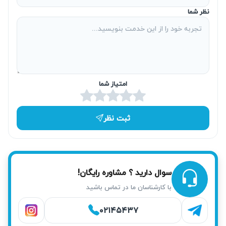
تعمیر برد تخصصی با تکنسین همان برند
نظر شما
برای تعمیر بردهای الکترونیکی یخچال، آریابهکار از تکنسین‌هایی
استفاده می‌کند که تخصص لازم در برندهای مختلف دارند. این
تخصص باعث می‌شود تعمیرات الکترونیکی با دقت و کیفیت
بالاتری انجام شود و عملکرد یخچال به وضعیت مطلوب بازگردد.
امتیاز شما
تکنسین‌های ما همواره به روزترین دانش فنی را در این زمینه دارا
هستند.
ثبت نظر
تعمیر فوری همان روز در محل
در مواقع ضرورت، کارشناسان آریابهکار در تهرانپارس آمادگی
دارند تا در همان روز درخواست شما، به محل اعزام شوند. انجام
سوال دارید ؟ مشاوره رایگان!
تعمیرات در محل به شما امکان می‌دهد بدون نیاز به جابجایی
با کارشناسان ما در تماس باشید
دستگاه، مشکلات را برطرف کنید. این خدمت باعث کاهش زمان
انتظار و دردسرهای حمل و نقل می‌شود و رضایت مشتریان را
۰۲۱۴۵۴۳۷
جلب می‌کند.