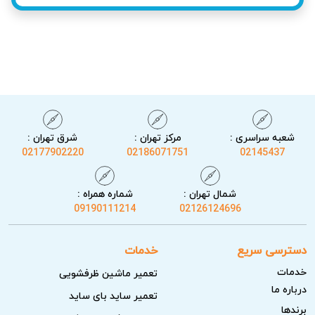
شعبه سراسری :
مرکز تهران :
شرق تهران :
02177902220
02186071751
02145437
شمال تهران :
شماره همراه :
09190111214
02126124696
خدمات آریابهکار برای تعمیر یخچال در تهرانپارس
کارشناسان آریابهکار با تشخیص دقیق و تست نهایی، مشکلات
دسترسی سریع
خدمات
یخچال را به گونه‌ای رفع می‌کنند که احتمال برگشت خرابی بسیار
خدمات
تعمیر ماشین ظرفشویی
کاهش یابد و کیفیت عملکرد دستگاه حفظ شود.
درباره ما
تعمیر ساید بای ساید
برندها
عیب‌یابی تخصصی و ارائه گزارش کامل