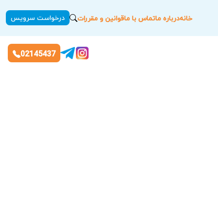
درخواست سرویس
خانه
درباره ما
تماس با ما
قوانین و مقررات
02145437