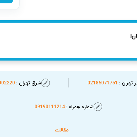
ن!
 تهران :
02186071751
شرق تهران :
902220
شماره همراه :
09190111214
مقالات
 پرس گرند