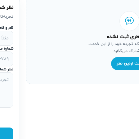
نظر شم
 فشار بر بخش‌های حیاتی دستگاه می‌شود، که در نهایت ممکن است 
یر از طریق نمایندگی تعمیر اتو پرس گرند، از این امر جلوگیری می‌کند
تجربه‌تا
نام و نا
ظری ثبت نشده
که تجربه خود را از این خدمت
عث کاهش کیفیت اتو کردن و همچنین ایجاد خطرات احتمالی مانند سوختگ
شماره مو
شتراک می‌گذارد.
ا تضمین می‌کند.
ت اولین نظر
نظر شما
فزایش دما و فشار، معمولا طولانی‌تر روشن می‌ماند و این باعث اف
 رفع مشکلات فنی، مصرف انرژی را بهینه می‌کند.
تصالی
 یا اتصالی‌های برقی در اتو پرس گرند می‌تواند منجر به حادثه‌های
و پرس گرند در محل آریابهکار بررسی و رفع شوند.