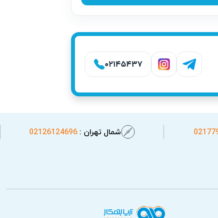
۰۲۱۴۵۴۳۷
02177
شمال تهران :
02126124696