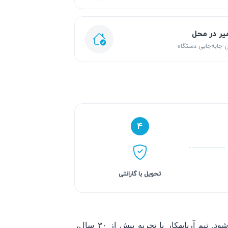
یر در محل
 جابه‌جایی دستگاه
۴
تحویل با گارانتی
یخچال هایسنس ممکن است دچار مشکلاتی مانند برفک‌زدگی، خنک نکردن یکنواخت یا ایجاد صداهای غیرطبیعی شود. تیم آریابهکار با تجربه بیش از ۳۰ سال،