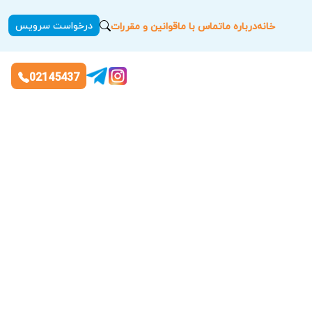
درخواست سرویس
خانه
درباره ما
تماس با ما
قوانین و مقررات
02145437