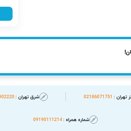
انند اندیشه، خدمات تعمیر در محل قابل ارائه است و اعزام تکنسین 
یی دستگاه می‌گردد. ارائه سرویس در محل یخچال، از جمله مزایای م
ی تعیین زمان اعزام قبل از انجام کار ضروری است.
ن!
 تهران :
02186071751
شرق تهران :
902220
شماره همراه :
09190111214