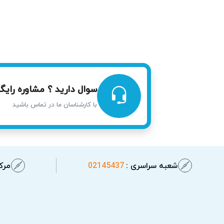
تکنسین‌ها را به خدمت بگیرد.
تعمیر فوری همان روز در محل
برای راحتی شما، در مناطق محدوده ورامین هم
باعث صرفه‌جویی در زمان و جلوگیری از جابجا
برای مشتری فراهم می‌کند. البته هماهنگی برا
سوال دارید ؟ مشاوره رایگا
با کارشناسان ما در تماس باشید
شعبه سراسری :
02145437
مرکز