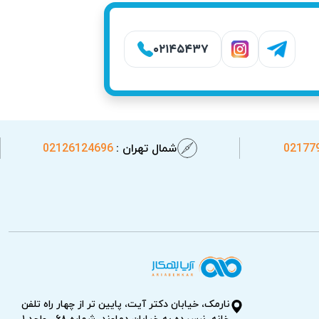
۰۲۱۴۵۴۳۷
02177
شمال تهران :
02126124696
نارمک، خیابان دکتر آیت، پایین تر از چهار راه تلفن
خانه، نرسیده به خیابان دماوند، شماره ۶۸ ، واحد ۱