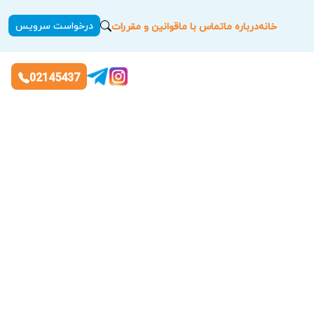
درخواست سرویس
خانه
درباره ما
تماس با ما
قوانین و مقررات
02145437