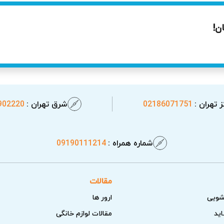
ن!
 تهران :
02186071751
شرق تهران :
902220
شماره همراه :
09190111214
مقالات
شویی
ارور ها
اید
مقالات لوازم خانگی