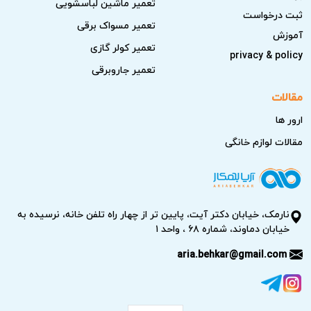
تعمیر ماشین لباسشویی
شناخت بهتر مشکل شما کمک می‌کند.
ثبت درخواست
تعمیر مسواک برقی
آموزش
بررسی برق و اتصالات:
مطمئن شوید پریز برق سالم است
تعمیر کولر گازی
privacy & policy
و دوشاخه به خوبی متصل شده است؛ همچنین فیوز و
تعمیر جاروبرقی
محافظ خانه را چک کنید.
مقالات
بررسی تنظیمات دستگاه:
شرایط تنظیمات دما، برنامه‌ها و
ارور ها
حالت‌های خاص مانند Eco یا Vacation را کنترل کنید تا
مطمئن شوید به‌درستی انتخاب شده‌اند.
مقالات لوازم خانگی
بررسی شرایط نصب و فضای اطراف دستگاه:
اطمینان
یابید که دستگاه به خوبی در فضای موردنظر نصب شده، از
دیوار فاصله کافی دارد، دارای تهویه مناسب است و روی
نارمک، خیابان دکتر آیت، پایین تر از چهار راه تلفن خانه، نرسیده به
سطح تراز قرار دارد.
خیابان دماوند، شماره ۶۸ ، واحد ۱
بررسی قطعات ظاهری و مصرفی:
حالت نوار دور در،
aria.behkar@gmail.com
شلنگ‌ها، اتصالات و فیلترها را بررسی کنید و در صورت نیاز
بررسی کنید که سالم هستند.