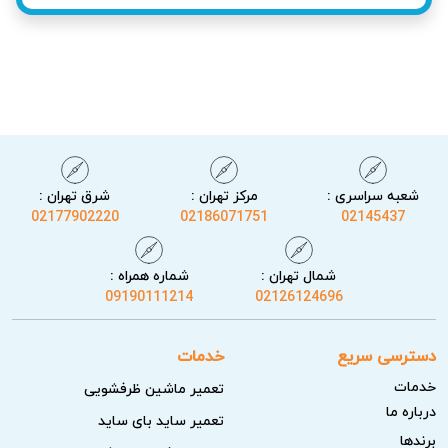
شعبه سراسری :
مرکز تهران :
شرق تهران :
02177902220
02186071751
02145437
شمال تهران :
شماره همراه :
نکات مهم قبل از درخواست تعمیر لوازم خانگی
09190111214
02126124696
کلترونیک
دسترسی سریع
خدمات
قبل از تماس برای درخواست تعمیر لوازم خانگی کلترونیک،
خدمات
تعمیر ماشین ظرفشویی
بررسی چند نکته ساده می‌تواند کمک کننده باشد و گاهی مشکل
درباره ما
تعمیر ساید بای ساید
را بدون نیاز به تعمیرکار حل کند. این کارها بی‌خطر بوده و به
برندها