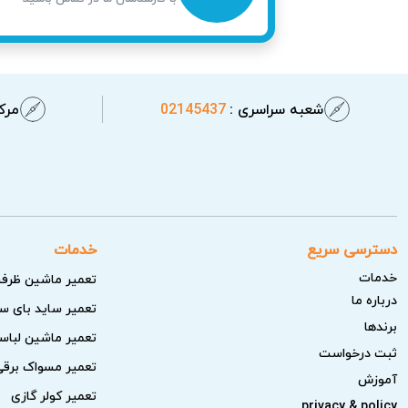
ریسک‌های ایمنی در صورت نشتی یا ا
مشکلاتی مانند نشتی گاز یا اتصالات برقی معی
خانگی اسکاتمن آریابهکار با خدمات سریع و 
شعبه سراسری :
02145437
مرکز
تضمین می‌کند.
دسترسی سریع
خدمات
خدمات
تعمیر ماشین ظرف
درباره ما
تعمیر ساید بای س
برندها
تعمیر ماشین لبا
ثبت درخواست
تعمیر مسواک برقی
آموزش
تعمیر کولر گازی
privacy & policy