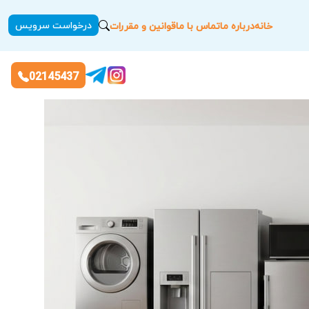
درخواست سرویس
خانه
درباره ما
تماس با ما
قوانین و مقررات
02145437