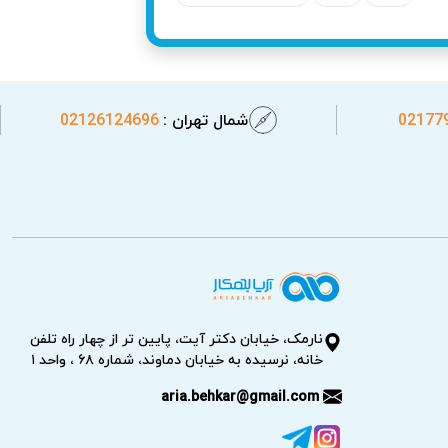
ی را افزایش می‌دهند. نمایندگی تعمیر لوازم
جرب تعمیر لوازم خانگی اسکاتمن در محل را
02177
شمال تهران :
02126124696
نارمک، خیابان دکتر آیت، پایین تر از چهار راه تلفن
خانه، نرسیده به خیابان دماوند، شماره ۶۸ ، واحد ۱
aria.behkar@gmail.com