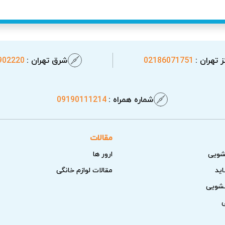
تصالی
وب در دستگاه‌های اسکاتمن ریسک حوادثی مانند آتش‌سوزی یا برق‌گرفتگ
تخصصی، این خطرات را به حداقل می‌رساند و با استفاده از کادری م
 تهران :
02186071751
شرق تهران :
902220
شماره همراه :
09190111214
مقالات
شویی
ارور ها
اید
مقالات لوازم خانگی
سشویی