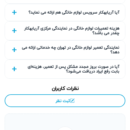
است تا خیالتان از کیفیت تعمیر راحت باشد. هر مرحله از تعمیر با
آیا آریابهکار سرویس لوازم خانگی هم ارائه می نماید؟
دقت و با رعایت اصول انجام می‌شود تا دستگاه شما پس از
تعمیر، عملکردی پایدار داشته باشد.
هزینه تعمیرات لوازم خانگی در نمایندگی مرکزی آریابهکار
چقدر می باشد؟
گارانتی کتبی خدمات
نمایندگی تعمیر لوازم خانگی در تهران چه خدماتی ارائه می
آریابهکار تمامی خدمات تعمیر یخچال ال جی را با ضمانت کتبی
دهد؟
حداقل ۹۰ روز ارائه می‌کند. این گارانتی به شما اطمینان می‌دهد
که در صورت بروز مشکل مجدد، تیم ما مسئولیت لازم را بر
آیا در صورت بروز مجدد مشکل پس از تعمیر، هزینه‌ای
بابت رفع ایراد دریافت می‌شود؟
عهده می‌گیرد. ارائه ضمانت، تضمینی بر کیفیت بالای خدمات و
اطمینان مشتری است.
نظرات کاربران
انتخاب سطح کیفی قطعه به انتخاب شما
ثبت نظر
ما به شما امکان انتخاب میان قطعات اورجینال و قطعات با
کیفیت استاندارد را می‌دهیم. کارشناسان آریابهکار درباره مزایا و
معایب هر نوع قطعه به شما مشاوره می‌دهند تا بتوانید تصمیمی