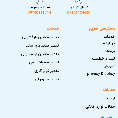
شمال تهران :
شماره همراه :
رفع مشکل گرم نکردن دستگاه
09190111214
02126124696
تعمیر سیستم کنترل و نمایشگر
دسترسی سریع
خدمات
تعمیر برد مایکروویو
خدمات
تعمیر ماشین ظرفشویی
رفع مشکل جرقه زدن داخل محفظه
درباره ما
تعمیر ساید بای ساید
تعمیر موتور گردان و سینی چرخان
برندها
تعمیر ماشین لباسشویی
ثبت درخواست
رفع مشکلات مربوط به درب و قفل ایمنی
تعمیر مسواک برقی
آموزش
بررسی و تعمیر سیستم مگنترون
تعمیر کولر گازی
privacy & policy
سرویس و بررسی عملکرد کلی دستگاه
تعمیر جاروبرقی
مقالات
نکته:
بسیاری از مشکلات ماکروفر در مراحل اولیه با یک
ارور ها
تعمیر تخصصی ساده برطرف می‌شوند و بی‌توجهی به آن‌ها
مقالات لوازم خانگی
می‌تواند باعث خرابی قطعات گران‌تر مانند برد یا مگنترون