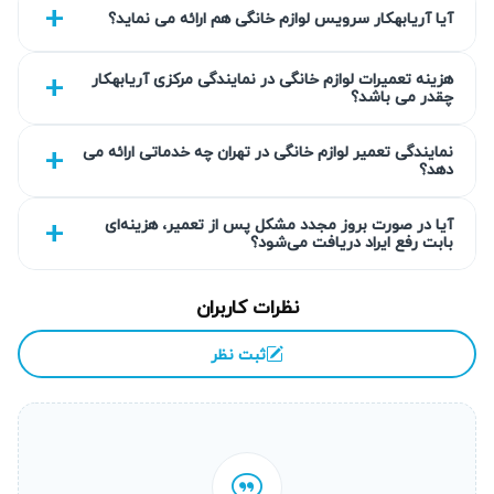
آیا آریابهکار سرویس لوازم خانگی هم ارائه می نماید؟
دریافت کنند.
گارانتی کتبی خدمات
هزینه تعمیرات لوازم خانگی در نمایندگی مرکزی آریابهکار
چقدر می باشد؟
کلیه خدمات تعمیر ماکروفر در نیاوران توسط آریابهکار با گارانتی
کتبی ۹۰ روزه همراه است. این گارانتی تعهد ما به پشتیبانی پس از
نمایندگی تعمیر لوازم خانگی در تهران چه خدماتی ارائه می
دهد؟
تعمیر و اطمینان خاطر شما از کیفیت کار را نشان می‌دهد. در
صورت بروز مشکل دوباره، خدمات پشتیبانی مطابق شرایط
آیا در صورت بروز مجدد مشکل پس از تعمیر، هزینه‌ای
بابت رفع ایراد دریافت می‌شود؟
گارانتی انجام خواهد شد.
انتخاب سطح کیفی قطعه به انتخاب شما
نظرات کاربران
آریابهکار امکان انتخاب قطعات با کیفیت متنوع را به مشتریان
ثبت نظر
می‌دهد. شما می‌توانید با توجه به نیاز و بودجه‌تان، بین قطعات
اورجینال یا درجه یک انتخاب کنید. هدف ما تضمین رضایت شما از
کیفیت و قیمت قطعات استفاده شده است.
عیب‌یابی دقیق قبل از تعویض قطعه