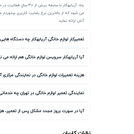
بله. آریابهکار با سا
می شود که از بالاترین نرخ رضایت کاربری برخوردا
آنان ارائه نماید.
تعمیرکار لوازم خانگی آریابهکار چه دستگاه هایی 
چرا تعمیر اتو پرس بایترون ضروری 
تعمیر به موقع
اتو پرس بایترون
اهمیت زیادی دا
آیا آریابهکار سرویس لوازم خانگی هم ارائه می ن
می‌تواند باعث افزایش مصرف انرژی و هزینه‌ها
بایترون
از
نمایندگی تعمیر اتو پرس بایترون
آریا
هزینه تعمیرات لوازم خانگی در نمایندگی مرکزی آ
خرابی بیشتر و افزایش هزینه تعمیر
نمایندگی تعمیر لوازم خانگی در تهران چه خدماتی
مشکلات ساده مانند تنظیمات نادرست، خطاهای
این مسئله منجر به افزایش
هزینه تعمیر
اتو پرس
آیا در صورت بروز مجدد مشکل پس از تعمیر، هزین
احتمال از کار افتادن کامل دستگاه
نظرات کاربران