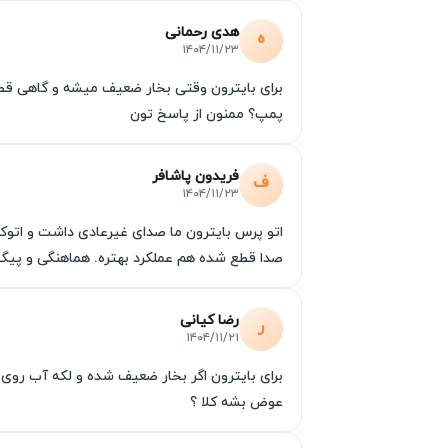
هدی رحمانی
ه
۱۴۰۴/۱۱/۲۳
بازگشت به عملکرد ایده‌آل؛ بازسازی
برای بایترون وقتی بخار ضعیف میشه و گاهی قطر
اختلال در عملکرد
اتوپرس
لزوما به معنای پای
پمپ؟ ممنون از پاسخ تون
بوده و شامل بررسی دقیق سیستم بخار،
تعمی
لباس‌ها، با استفاده از تکنسین‌های مجرب، قد
فریدون پاشافر
ف
۱۴۰۴/۱۱/۲۳
سنگین خرید مجدد، کیفیت برندهای معتبر را دوبا
اتو پرس بایترون ما صدای غیرعادی داشت و اتوک
صدا قطع شده هم عملکرد بهتره. هماهنگی و پیگ
رضا کیانی
ر
۱۴۰۴/۱۱/۲۱
برای بایترون اگر بخار ضعیف شده و لکه آب روی ل
عوض بشه کلا ؟