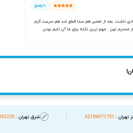
پاسخ
عادی داشت. بعد از تعمیر هم صدا قطع شد هم سرعت گرم
محترم تون . مهم ترین نکته برای ما آن تایم بودن
ن!
ل از خرابی کامل نشانه‌هایی از اختلال در عملکرد خود نشان می‌دهد
یرات را کاهش دهد. در صورتی که هر یک از نشانه‌های زیر را در
اتو 
 تهران :
02186071751
شرق تهران :
902220