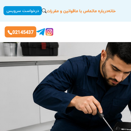
درخواست سرویس
خانه
درباره ما
تماس با ما
قوانین و مقررات
02145437