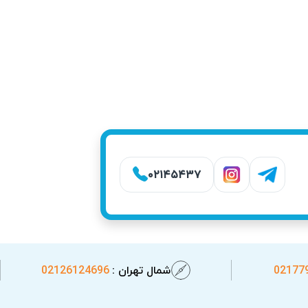
۰۲۱۴۵۴۳۷
. توجه به این علائم می‌تواند از آسیب دیدن
پرس
مشاهده کردید، بهتر است دستگاه توسط
02177
شمال تهران :
02126124696