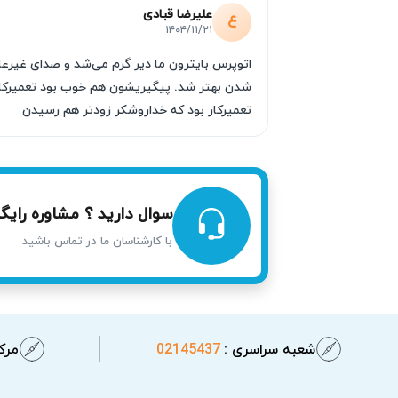
علیرضا قبادی
ع
۱۴۰۴/۱۱/۲۱
اتوپرس بایترون ما دیر گرم می‌شد و صدای غیر
شدن بهتر شد. پیگیریشون هم خوب بود تعمیرکار 
تعمیرکار بود که خداروشکر زودتر هم رسیدن
علائم رایج خرابی اتو پرس خانگی
سوال دارید ؟ مشاوره رایگا
با کارشناسان ما در تماس باشید
اتو پرس بایترون
در صورت بروز مشکل معمولا قب
قطعات مهم دستگاه جلوگیری کرده و هزینه تعم
تکنسین متخصص بررسی شود.
علائم خرابی اتوپرس بایترون :
شعبه سراسری :
02145437
مرکز
گرم نشدن صفحه اتو