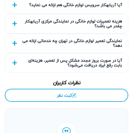
آیا آریابهکار سرویس لوازم خانگی هم ارائه می نماید؟
قطعات مناسب و تیم متخصص، کیفیت خدمات را تضمین می‌کند.
گارانتی کتبی خدمات
هزینه تعمیرات لوازم خانگی در نمایندگی مرکزی آریابهکار
چقدر می باشد؟
تمام تعمیرات اتو پرس در آریابهکار با گارانتی کتبی حداقل ۹۰
روزه همراه است. این ضمانت کیفیت کار و قطعات به کار رفته
نمایندگی تعمیر لوازم خانگی در تهران چه خدماتی ارائه می
دهد؟
را تضمین می‌کند و خیال شما را از بابت بازگشت مشکل راحت
می‌سازد. در صورت بروز مشکل مجدد، خدمات پس از فروش به
آیا در صورت بروز مجدد مشکل پس از تعمیر، هزینه‌ای
بابت رفع ایراد دریافت می‌شود؟
سرعت پیگیری می‌شود.
انتخاب سطح کیفی قطعه به انتخاب شما
نظرات کاربران
آریابهکار امکان انتخاب قطعات با سطح کیفی مختلف را برای
ثبت نظر
مشتری فراهم می‌کند. شما می‌توانید بسته به بودجه و نیاز خود،
قطعات اصلی، اورجینال یا قطعات جایگزین با کیفیت را انتخاب
نمایید. این انعطاف‌پذیری به کاهش هزینه‌ها و افزایش رضایت
مشتری کمک می‌کند.