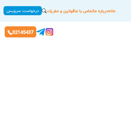
درخواست سرویس
خانه
درباره ما
تماس با ما
قوانین و مقررات
02145437