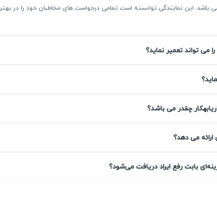
ر می باشد. این نمایندگی توانسته است تمامی درخواست های مخاطبان خود را در ب
را می تواند تعمیر نماید؟
پیروزی
ماید؟
ریابهکار چقدر می باشد؟
ده از تجهیزات مدرن و تکنسین‌های مجرب بخشی از مزایای ماست که رض
 ارائه می دهد؟
آریابهکار تمامی تعمیرات زودپز در پیروزی را با گارانتی کتبی حداقل ۹۰ روز به
ه‌ای بابت رفع ایراد دریافت می‌شود؟
 تکرار شود، بدون هزینه رفع خواهد شد.
شما
طعات اصلی، اورجینال یا جایگزین با کیفیت مناسب انتخاب کنند. ای