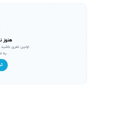
مطابق با بودجه و نیازتان انجام شود، بدون این
عیب‌یابی دقیق قبل از تعویض قطعه
کارشناسان آریابهکار ابتدا عیب‌یابی دقیق را
هنوز ن
تضمین می‌کند که فقط قطعات ضروری تعویض ش
اولین نفری باشید 
تعمیر برد تخصصی با تکنسین همان بر
به ا
ثب
برای مدل‌های مختلف زودپز و بردهای تخصصی آ
الکترونیکی دستگاه به درستی و با دقت بالا صور
تعمیر فوری همان روز در محل
می‌کنند. این امر باعث کاهش معطلی و امنیت 