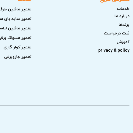
تیم آریابهکار با تشخیص دقیق و تست نهایی عمل
خدمات
تعمیر ماشین ظرف
نرخ اتحادیه اعلام و با تایید شما انجام می‌شود.
درباره ما
تعمیر ساید بای س
برندها
عیب‌یابی و رفع مشکل قفل دستگاه
تعمیر ماشین لبا
ثبت درخواست
تعمیر مسواک برقی
یکی از مشکلات رایج در زودپز خرابی سیستم ق
آموزش
تعمیر کولر گازی
می‌دهند. از ایمنی دستگاه در حین کار مطمئن م
privacy & policy
تعمیر جاروبرقی
تعمیر یا تعویض سوئیچ ایمنی
سوئیچ ایمنی بخش مهمی در کنترل فشار و جلو
مشابه استاندارد است. به مشتریان توضیحات ک
عیب‌یابی و تعمیر نشت بخار
تشخیص علت نشت بخار مانند واشر فرسوده یا
شده و تست عیب‌یابی نهایی تأیید کیفیت کار را 
بررسی و تعمیر قطعات مکانیکی داخ