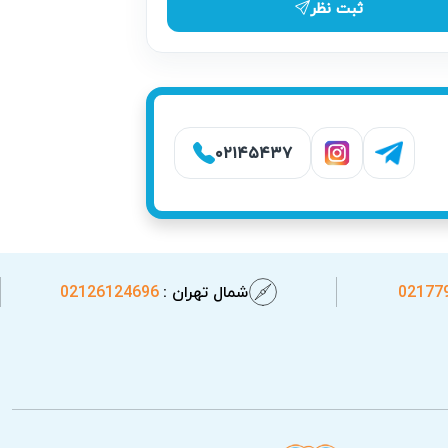
ثبت نظر
۰۲۱۴۵۴۳۷
02177
شمال تهران :
02126124696