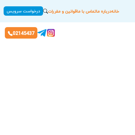
درخواست سرویس
خانه
درباره ما
تماس با ما
قوانین و مقررات
02145437