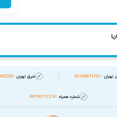
ن!
 تهران :
02186071751
شرق تهران :
902220
شماره همراه :
09190111214
 پیروزی
مقالات