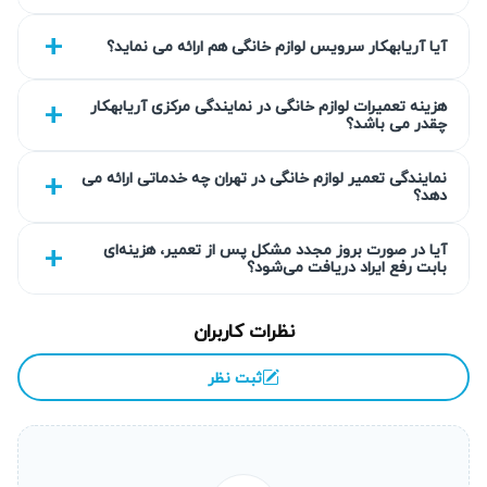
حرفه‌ای ما تعمیر در محل و تحویل فوری دستگاه را به بهترین
آیا آریابهکار سرویس لوازم خانگی هم ارائه می نماید؟
شکل انجام می‌دهد.
گارانتی کتبی خدمات
هزینه تعمیرات لوازم خانگی در نمایندگی مرکزی آریابهکار
چقدر می باشد؟
آریابهکار تمامی تعمیرات زودپز را با گارانتی کتبی بین ۹۰ تا ۴۵۰
روز ارائه می‌کند تا مشتریان اطمینان کافی از کیفیت خدمات
نمایندگی تعمیر لوازم خانگی در تهران چه خدماتی ارائه می
دهد؟
داشته باشند. این ضمانت شامل تمامی زیرساخت‌های تعمیر و
قطعات استفاده شده نیز می‌شود. گارانتی کتبی تضمین می‌کند
آیا در صورت بروز مجدد مشکل پس از تعمیر، هزینه‌ای
بابت رفع ایراد دریافت می‌شود؟
که در صورت هرگونه مشکل مجدد، خدمات به صورت رایگان
پیگیری شود. هدف ما حفظ رضایت طولانی‌مدت مشتریان از
نظرات کاربران
طریق خدمات پس از فروش اصولی است.
ثبت نظر
انتخاب سطح کیفی قطعه به انتخاب شما
در آریابهکار مشتریان می‌توانند بر اساس بودجه و نیاز خود سطح
کیفی قطعات را انتخاب کنند. ما از قطعات اورجینال، های‌کپی