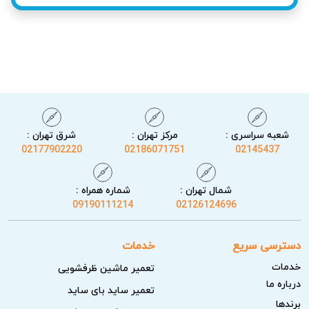
شعبه سراسری :
مرکز تهران :
شرق تهران :
02177902220
02186071751
02145437
خدمات آریابهکار برای تعمیر زودپز در ستارخان
شمال تهران :
شماره همراه :
تیم آریابهکار با تشخیص دقیق مشکلات و تست نهایی دستگاه،
09190111214
02126124696
تعمیرات زودپز شما را با کمترین احتمال برگشت انجام می‌دهد.
خدمات ما شامل موارد زیر است:
دسترسی سریع
خدمات
خدمات
بازرسی و ایمنی کامل دستگاه
تعمیر ماشین ظرفشویی
درباره ما
تعمیر ساید بای ساید
قبل از هر اقدام، تکنسین‌های ما دستگاه را به دقت بازبینی و
برندها