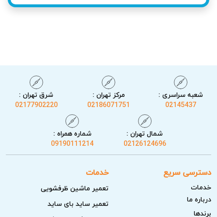
کمک می‌کند. اجرای تعمیر در منزل امکان بررسی کامل و تست
عملکرد واقعی را فراهم می‌کند. این خدمت سریع و کارآمد با
هماهنگی قبلی انجام شده و هدف آن حفظ راحتی و رضایت
مشتری است.
شعبه سراسری :
مرکز تهران :
شرق تهران :
02177902220
02186071751
02145437
شمال تهران :
شماره همراه :
09190111214
02126124696
دسترسی سریع
خدمات
خدمات
تعمیر ماشین ظرفشویی
درباره ما
خدمات آریابهکار برای تعمیر زودپز در تهرانپارس
تعمیر ساید بای ساید
برندها