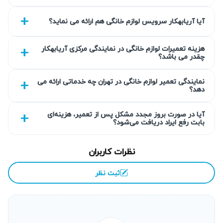
نتیجه کار ما بر پایه عیب‌یابی دقیق و تعمیر استاندارد است تا از
آیا آریابهکار سرویس لوازم خانگی هم ارائه می نماید؟
بازگشت خرابی جلوگیری شود. تمام خدمات ما با گارانتی کتبی
۹۰ روزه همراه است تا مشتریان اطمینان کامل داشته باشند.
هزینه تعمیرات لوازم خانگی در نمایندگی مرکزی آریابهکار
هزینه‌ها نیز مطابق نرخ اتحادیه و شفاف اعلام می‌شود. تیم ما
چقدر می باشد؟
متعهد به رضایت مشتری و ارائه خدمات با کیفیت بالا در
تهرانپارس است.
نمایندگی تعمیر لوازم خانگی در تهران چه خدماتی ارائه می
دهد؟
گارانتی کتبی خدمات
آیا در صورت بروز مجدد مشکل پس از تعمیر، هزینه‌ای
بابت رفع ایراد دریافت می‌شود؟
تمام تعمیرات زودپز در تهرانپارس با گارانتی کتبی ۹۰ روزه همراه
است که رضایت و اطمینان مشتریان را تضمین می‌کند. این
نظرات کاربران
گارانتی شامل تمامی بخش‌های تعمیر شده می‌شود و در صورت
بروز هر گونه مشکل در مدت زمان تعیین شده، خدمات مجدد
ثبت نظر
بدون هزینه ارائه می‌گردد. این امر باعث حفظ کیفیت و
پاسخگویی مسئولانه به مشتریان ماست. شما می‌توانید با آرامش
خاطر از خدمات استفاده کنید.