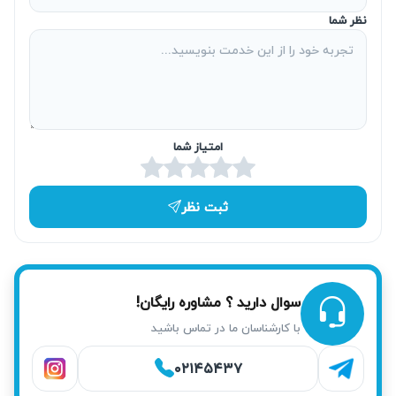
می‌کند. همچنین باعث تضمین تعمیر اصولی و ماندگار می‌شود.
نظر شما
تعمیر برد تخصصی با تکنسین همان برند
اگر زودپز شما برد الکترونیکی دارد، تکنسین‌های آریابهکار با
تخصص در برندهای مختلف، تعمیرات برد را به صورت اختصاصی
امتیاز شما
انجام می‌دهند. این تیم آموزش‌دیده ضمن آشنایی با ساختار فنی
برد، مشکلات نرم‌افزاری و سخت‌افزاری را رفع می‌کند. تعمیر
تخصصی برد باعث افزایش طول عمر دستگاه و عملکرد ایمن‌تر
ثبت نظر
آن می‌شود. بدین ترتیب کیفیت خدمات ما با استانداردهای
حرفه‌ای همراه است.
تعمیر فوری همان روز در محل
سوال دارید ؟ مشاوره رایگان!
با کارشناسان ما در تماس باشید
آریابهکار سعی دارد
تعمیر سوپاپ زودپز برقی
در تهرانپارس را در
همان روز درخواست و در محل شما انجام دهد. این خدمت، به
۰۲۱۴۵۴۳۷
ویژه در مواقع اضطراری و نیاز فوری، به کاهش زمان انتظار