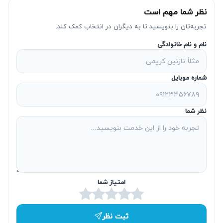
نظر شما مهم است
مهم‌ترین ویژگی‌های این خدمات عبارت‌اند از:
تجربه‌تان را بنویسید تا به دیگران در انتخاب کمک کند.
اعزام تعمیرکار آشنا با یخچال‌های دوو
نام و نام خانوادگی
عیب‌یابی کامل پیش از شروع تعمیر
اعلام هزینه و دریافت تأیید مشتری
شماره موبایل
تعمیر دستگاه در محل در صورت امکان
استفاده از قطعات اصلی و سازگار
نظر شما
محاسبه هزینه براساس تعرفه اتحادیه
ارائه ضمانت ۹۰ روزه
یک هفته مهلت تست دستگاه
امتیاز شما
حمل رایگان طبق شرایط مجموعه
پشتیبانی پس از پایان تعمیر
ثبت نظر
پوشش مناطق مختلف تهران