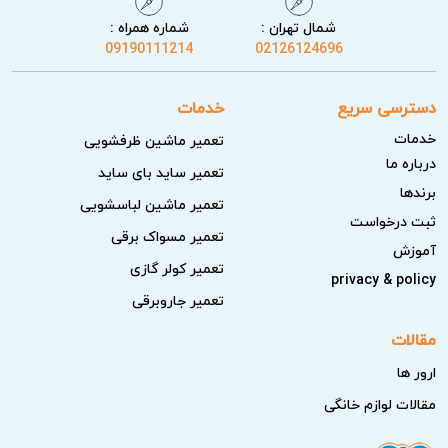
گرفتگی دریچه‌های هوا
شمال تهران :
شماره همراه :
09190111214
02126124696
خرابی فن اواپراتور
نقص سنسور دما
دسترسی سریع
خدمات
ایراد سیستم دیفراست
خدمات
تعمیر ماشین ظرفشویی
کاهش گاز یخچال
درباره ما
تعمیر ساید بای ساید
برندها
خرابی رله استارت
تعمیر ماشین لباسشویی
ثبت درخواست
ایراد برد الکترونیکی
تعمیر مسواک برقی
آموزش
تعمیر کولر گازی
ضعف یا خرابی کمپرسور
privacy & policy
تعمیر جاروبرقی
در
نمایندگی تعمیر یخچال دوو
ابتدا موارد ساده‌تر بررسی
مقالات
می‌شوند. سپس براساس نتایج اولیه، قطعات الکترونیکی و
ارور ها
مکانیکی آزمایش خواهند شد. این روند احتمال تعویض اشتباه
قطعات را کاهش می‌دهد.
مقالات لوازم خانگی
تعمیرات یخچال دوو شامل چه خدماتی است؟