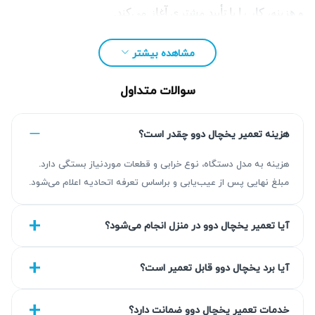
و هزینه، کار را با تأیید مشتری آغاز می‌کند.
این مجموعه علاوه بر تعمیر یخچال‌های دوو، خدمات تخصصی
مشاهده بیشتر
تعمیر لوازم خانگی برقی
را در مناطق مختلف تهران ارائه
می‌دهد. برای ثبت درخواست و هماهنگی زمان مراجعه تعمیرکار
سوالات متداول
می‌توانید با شماره
۰۲۱۴۵۴۳۷
تماس بگیرید.
در آریابهکار، خدمات تعمیر یخچال دوو به‌صورت تخصصی و
هزینه تعمیر یخچال دوو چقدر است؟
حرفه‌ای، ترجیحاً در منزل یا محل کار مشتری با عیب‌یابی دقیق و
هزینه به مدل دستگاه، نوع خرابی و قطعات موردنیاز بستگی دارد.
شفاف، گارانتی کتبی ۹۰ روزه و هزینه منطبق با نرخ اتحادیه انجام
مبلغ نهایی پس از عیب‌یابی و براساس تعرفه اتحادیه اعلام می‌شود.
می‌شود. کاربران می‌توانند برای ثبت درخواست تعمیر یخچال دوو،
تماس تلفنی بگیرند یا فرم آنلاین را تکمیل کنند.
آیا تعمیر یخچال دوو در منزل انجام می‌شود؟
آیا برد یخچال دوو قابل تعمیر است؟
خدمات تعمیر یخچال دوو ضمانت دارد؟