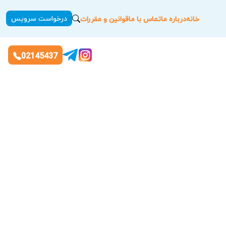
درخواست سرویس
خانه
درباره ما
تماس با ما
قوانین و مقررات
02145437