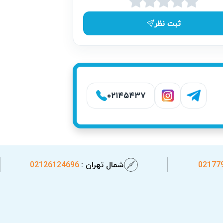
‌شوند.
ثبت نظر
۰۲۱۴۵۴۳۷
02177
شمال تهران :
02126124696