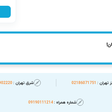
نسین‌ها در اولین فرصت بعد از ثبت درخواست هماهنگ شده و حاضر می
ن!
 تهران :
02186071751
شرق تهران :
902220
شماره همراه :
09190111214