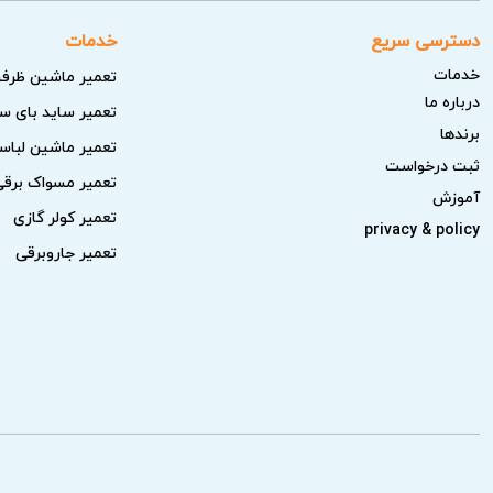
خدمات آریابهکار برای تعمیر یخچال 
دسترسی سریع
خدمات
خدمات
تعمیر ماشین ظرف
خدمات ما شامل تشخیص دقیق مشکلات فنی، تست
درباره ما
تعمیر ساید بای س
برندها
عیب‌یابی کامل سیستم سرمایش
تعمیر ماشین لبا
ثبت درخواست
تعمیر مسواک برقی
تکنسین‌های آریابهکار تمامی اجزای سیستم سر
آموزش
تعمیر کولر گازی
است. در صورت نیاز تعمیرات تخصصی بر اساس اس
privacy & policy
تعمیر جاروبرقی
بررسی و تعویض فیلتر و آبسردکن
ما فیلترهای آب و قطعات مربوط به آبسردکن 
عملکرد یخچال را تضمین می‌کند. قبل از هر اقد
تعمیر قطعات الکترونیکی و برد کنترل
قطعات الکترونیکی مانند برد کنترل با دقت و 
برند سامسونگ، امکان تعمیر صحیح و ماندگار 