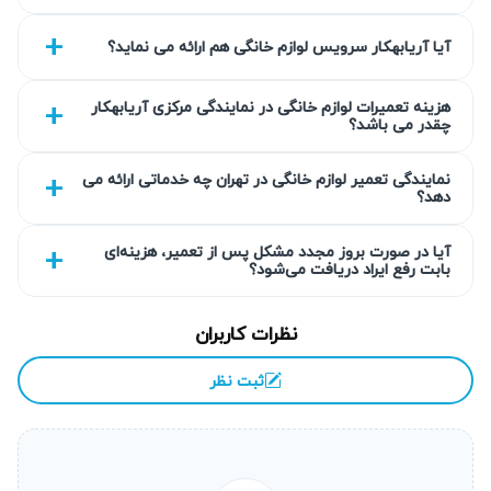
امنیت خاطر مشتریان را تضمین می‌کند. در هر مرحله از فرآیند
آیا آریابهکار سرویس لوازم خانگی هم ارائه می نماید؟
تعمیر ضمن رعایت کیفیت، هزینه‌ها شفاف و مطابق نرخ اتحادیه
اعلام می‌شود تا رضایت مشتریان حفظ گردد.
هزینه تعمیرات لوازم خانگی در نمایندگی مرکزی آریابهکار
چقدر می باشد؟
گارانتی کتبی خدمات
نمایندگی تعمیر لوازم خانگی در تهران چه خدماتی ارائه می
آریابهکار خدمات خود را با گارانتی کتبی ۹۰ روزه ارائه می‌کند که
دهد؟
پوشش‌دهنده هرگونه نقص احتمالی پس از تعمیر است. این
گارانتی به مشتریان اعتماد لازم برای استفاده از خدمات تخصصی
آیا در صورت بروز مجدد مشکل پس از تعمیر، هزینه‌ای
بابت رفع ایراد دریافت می‌شود؟
تعمیر را می‌دهد و نشان‌دهنده مسئولیت‌پذیری تیم است. در
صورت بروز مشکل مجدد در طی بازه گارانتی، تعمیرات بدون
نظرات کاربران
هزینه اضافی انجام می‌گیرد.
ثبت نظر
انتخاب سطح کیفی قطعه به انتخاب شما
برای تعمیر یخچال سامسونگ در شهریار، مشتریان می‌توانند
سطح کیفی قطعات جایگزین را از اقتصادی تا اورجینال انتخاب