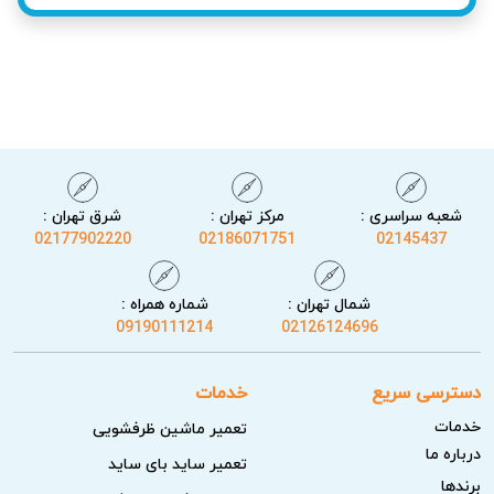
خدمات آریابهکار برای تعمیر یخچال سامسونگ در
شعبه سراسری :
مرکز تهران :
شرق تهران :
شهریار
02177902220
02186071751
02145437
خدمات تخصصی آریابهکار شامل تشخیص دقیق مشکلات یخچال،
شمال تهران :
شماره همراه :
عیب‌یابی کامل و تست‌های نهایی برای اطمینان از عملکرد صحیح
09190111214
02126124696
دستگاه می‌باشد. این فرآیند باعث کاهش میزان برگشت خرابی و
افزایش رضایت مشتریان می‌شود.
دسترسی سریع
خدمات
خدمات
تعمیر ماشین ظرفشویی
عیب‌یابی کامل و امن
درباره ما
تعمیر ساید بای ساید
کارشناسان آریابهکار ابتدا دستگاه را به دقت بررسی می‌کنند تا
برندها