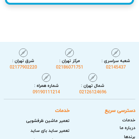
شعبه سراسری :
مرکز تهران :
شرق تهران :
02177902220
02186071751
02145437
خدمات آریابهکار برای تعمیر یخچال اسنوا در ورامین
شمال تهران :
شماره همراه :
در آریابهکار، تشخیص دقیق عیوب، تست عملکرد دستگاه پس از
09190111214
02126124696
تعمیر و کاهش احتمال برگشت خرابی از اولویت‌های اصلی است.
خدمات ما مطابق نرخ اتحادیه و با قطعات و تجهیزات استاندارد
دسترسی سریع
خدمات
انجام می‌شود تا رضایت مشتریان تامین گردد.
خدمات
تعمیر ماشین ظرفشویی
درباره ما
عیب‌یابی تخصصی و بررسی ایمنی دستگاه
تعمیر ساید بای ساید
برندها