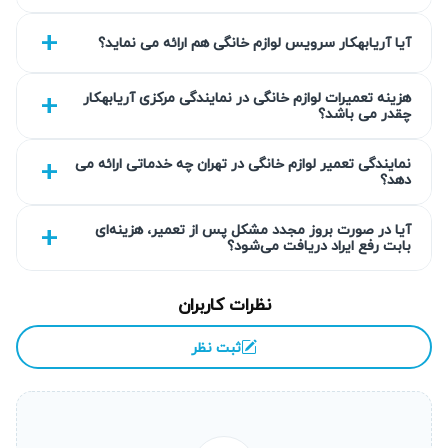
گارانتی کتبی ۹۰ روزه تا ۴۵۰ روزه بر خدمات ارائه شده، تضمینی
آیا آریابهکار سرویس لوازم خانگی هم ارائه می نماید؟
برای اعتماد و کیفیت است. این تجربه طولانی شامل تعهد به
رعایت نرخ‌های اتحادیه و شفاف‌سازی هزینه هاست.
هزینه تعمیرات لوازم خانگی در نمایندگی مرکزی آریابهکار
چقدر می باشد؟
گارانتی کتبی خدمات
تمام خدمات تعمیر یخچال اسنوا در ورامین توسط آریابهکار شامل
نمایندگی تعمیر لوازم خانگی در تهران چه خدماتی ارائه می
دهد؟
گارانتی کتبی ۹۰ روزه است که قابلیت تمدید تا ۴۵۰ روز را دارد.
این گارانتی اطمینان مشتری را درباره کیفیت قطعات و تعمیرات
آیا در صورت بروز مجدد مشکل پس از تعمیر، هزینه‌ای
بابت رفع ایراد دریافت می‌شود؟
انجام شده بالا می‌برد. در صورت بروز هرگونه مشکل مرتبط با
تعمیرات، تیم پشتیبانی پاسخگو خواهد بود و مشکل را رفع می‌کند.
نظرات کاربران
تضمین کتبی به معنای تعهد واقعی ما به خدمات ارائه شده است.
ثبت نظر
انتخاب سطح کیفی قطعه به انتخاب شما
در تعمیرات یخچال اسنوا، مشتریان می‌توانند بین قطعات
اورجینال و اوراقی بر اساس بودجه و نیاز خود انتخاب کنند.