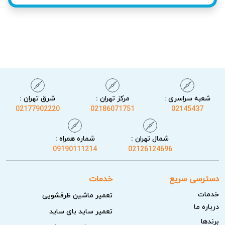
ریسک‌های ایمنی در صورت نشتی یا اتصالی
خرابی‌های برقی و اتصالی در تعمیر جاروبرقی پاکتین می‌تواند به
داغ شدن شدید قطعات یا حتی آتش‌سوزی منجر شود. این
ریسک‌ها باید توسط تعمیرکار جاروبرقی پاکتین حرفه‌ای در
آریابهکار که تجهیزات ایمنی و تخصص کافی دارد، بررسی و رفع
شوند.
شعبه سراسری :
مرکز تهران :
شرق تهران :
02177902220
02186071751
02145437
شمال تهران :
شماره همراه :
09190111214
02126124696
دسترسی سریع
خدمات
خدمات
تعمیر ماشین ظرفشویی
درباره ما
تعمیر ساید بای ساید
برندها