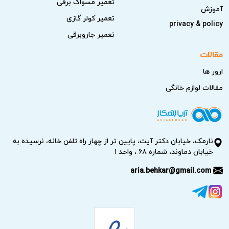
تعمیر مسواک برقی
آموزش
خاص جارو برقی را مرور کنید تا اشکال ناشی از تنظیم
تعمیر کولر گازی
privacy & policy
نادرست برطرف شود.
تعمیر جاروبرقی
بررسی شرایط نصب و فضای اطراف:
فاصله مناسب از
مقالات
دیوار، تهویه و تراز بودن دستگاه را کنترل کنید تا عملکرد
ارور ها
مناسب حفظ شود.
مقالات لوازم خانگی
بررسی قطعات ظاهری و مصرفی:
نوار دور در، شلنگ‌ها،
اتصالات و فیلترها را برای گرفتگی یا آسیب‌بینی کنید.
بررسی نشانه‌های غیرعادی:
صداهای غیرمعمول، لرزش،
نارمک، خیابان دکتر آیت، پایین تر از چهار راه تلفن خانه، نرسیده به
برفک یا ارورهای نمایش داده شده را یادداشت کنید.
خیابان دماوند، شماره ۶۸ ، واحد ۱
اگر پس از این بررسی‌ها مشکل همچنان ادامه داشت، بهتر است
aria.behkar@gmail.com
برای جلوگیری از خرابی بیشتر و افزایش هزینه‌ها، تعمیر جارو
برقی سانیو را به تکنسین‌های متخصص آریابهکار بسپارید.