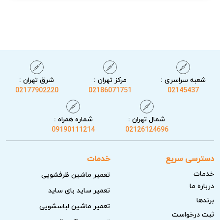
شعبه سراسری :
مرکز تهران :
شرق تهران :
02177902220
02186071751
02145437
شمال تهران :
شماره همراه :
نکات مهم قبل از درخواست تعمیر جاروبرقی لایونزا
09190111214
02126124696
قبل از تماس با نمایندگی تعمیر جاروبرقی لایونزا، شما می‌توانید
دسترسی سریع
خدمات
چند مورد ساده و بی‌خطر را بررسی کنید که گاهی مشکل را رفع
خدمات
تعمیر ماشین ظرفشویی
می‌کند و نیاز به تعمیر تخصصی نمی‌باشد.
درباره ما
تعمیر ساید بای ساید
بررسی برق و اتصالات:
مطمئن شوید پریز برق سالم است
برندها
تعمیر ماشین لباسشویی
و دوشاخه به درستی وصل شده؛ همچنین فیوز یا محافظ
ثبت درخواست