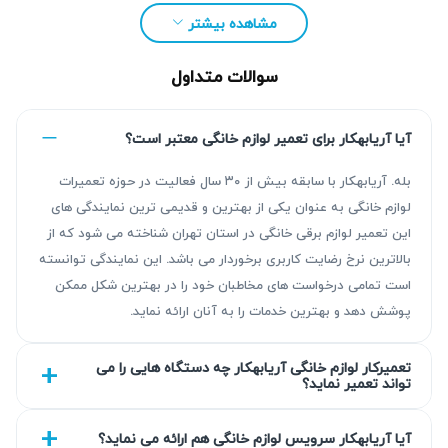
مشاهده بیشتر
سوالات متداول
آیا آریابهکار برای تعمیر لوازم خانگی معتبر است؟
بله. آریابهکار با سابقه بیش از ۳۰ سال فعالیت در حوزه تعمیرات
لوازم خانگی به عنوان یکی از بهترین و قدیمی ترین نمایندگی های
این تعمیر لوازم برقی خانگی در استان تهران شناخته می شود که از
مزیت‌ آریابهکار برای تعمیر ماشین لباسشویی آبسال
بالاترین نرخ رضایت کاربری برخوردار می باشد. این نمایندگی توانسته
غرب تهران
است تمامی درخواست های مخاطبان خود را در بهترین شکل ممکن
پوشش دهد و بهترین خدمات را به آنان ارائه نماید.
نتیجه کار ما با عیب‌یابی دقیق مشکل و تعمیر استاندارد در بیش از
۳۰ سال تجربه، همراه است. خدمات شامل گارانتی کتبی ۹۰
تعمیرکار لوازم خانگی آریابهکار چه دستگاه هایی را می
تواند تعمیر نماید؟
روزه است که تا ۴۵۰ روز به انتخاب مشتری قابل ارتقا می‌باشد.
تیم آریابهکار به‌صورت تخصصی و با استفاده از قطعات با کیفیت،
آیا آریابهکار سرویس لوازم خانگی هم ارائه می نماید؟
در محل شما حضور می‌یابد و خدمات را با شفافیت کامل ارائه