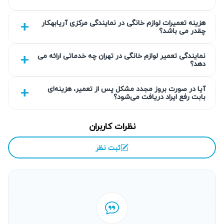
می‌کند.
هزینه تعمیرات لوازم خانگی در نمایندگی مرکزی آریابهکار
چقدر می باشد؟
گارانتی کتبی خدمات
نمایندگی تعمیر لوازم خانگی در تهران چه خدماتی ارائه می
آریابهکار برای تمامی خدمات ارائه شده، گارانتی کتبی حداقل ۹۰
دهد؟
روزه ارائه می‌دهد تا مشتریان خیالشان از کیفیت تعمیر راحت
باشد. این ضمانت شامل قطعه و خدمات انجام شده است و در
آیا در صورت بروز مجدد مشکل پس از تعمیر، هزینه‌ای
بابت رفع ایراد دریافت می‌شود؟
صورت بروز مشکل مجدد، تیم ما به سرعت رسیدگی می‌کند. این
سیاست تضمین رضایت و تعهد به کیفیت است.
نظرات کاربران
انتخاب سطح کیفی قطعه به انتخاب شما
ثبت نظر
در آریابهکار، مشتریان می‌توانند بین قطعات اورجینال، درجه یک یا
قطعات اقتصادی انتخاب کنند. توضیحات کامل درباره مزایا و
معایب هر نوع قطعه ارائه می‌شود تا تصمیم آگاهانه بگیرند. این
گزینه به تناسب بودجه و نیاز شما تنظیم می‌شود.
عیب‌یابی دقیق قبل از تعویض قطعه