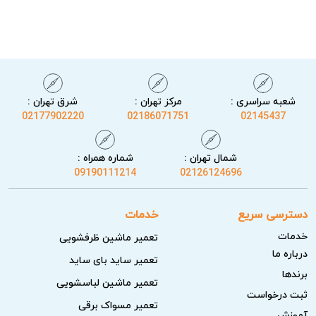
شعبه سراسری :
مرکز تهران :
شرق تهران :
02177902220
02186071751
02145437
خدمات آریابهکار برای تعمیر ماشین لباسشویی پونک
شمال تهران :
شماره همراه :
تیم آریابهکار ضمن تشخیص دقیق عیب، پس از انجام تعمیرات،
09190111214
02126124696
تست نهایی را روی دستگاه انجام می‌دهد تا از سلامت کامل
ماشین لباسشویی مطمئن شود. استفاده از قطعات با کیفیت و
دسترسی سریع
خدمات
هماهنگ با دستگاه، همراه با توضیح کامل فرآیند به مشتری، باعث
خدمات
تعمیر ماشین ظرفشویی
کاهش برگشت خرابی و رضایت بیشتر مشتری می‌شود.
درباره ما
تعمیر ساید بای ساید
برندها
عیب‌یابی جامع و حرفه‌ای
تعمیر ماشین لباسشویی
ثبت درخواست
تعمیر مسواک برقی
تکنسین‌های ما دستگاه را از نظر عملکردی و ایمنی به دقت
آموزش