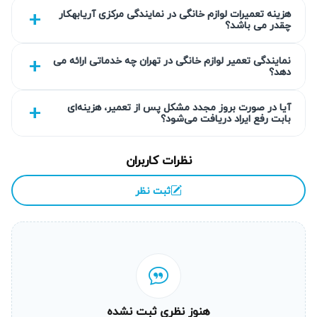
جلوگیری می‌شود.
هزینه تعمیرات لوازم خانگی در نمایندگی مرکزی آریابهکار
چقدر می باشد؟
خرابی بیشتر و افزایش هزینه تعمیر
نمایندگی تعمیر لوازم خانگی در تهران چه خدماتی ارائه می
دهد؟
اگر مشکلاتی مانند تنظیمات اشتباه یا خطاهای سنسوری دریابید و
به موقع برای تعمیر آبسردکن هیوندای اقدام نکنید، ممکن است
آیا در صورت بروز مجدد مشکل پس از تعمیر، هزینه‌ای
این ضعف‌ها به خرابی قطعات اصلی منجر شده و نهایتاً هزینه
بابت رفع ایراد دریافت می‌شود؟
تعمیر آبسردکن هیوندای شما چند برابر شود. تعمیرکار آبسردکن
هیوندای در آریابهکار با تجربه، همین مشکلات را سریع شناسایی و
نظرات کاربران
رفع می‌کند تا تعرفه تعمیر آبسردکن هیوندای به حداقل ممکن
ثبت نظر
برسد.
احتمال از کار افتادن کامل دستگاه
ادامه استفاده از دستگاه معیوب باعث فشار مضاعف بر
بخش‌های حساس آبسردکن هیوندای می‌شود که در نهایت ممکن
است تعمیرات دیگر مقرون به صرفه نباشد و نیازمند تعویض
هنوز نظری ثبت نشده