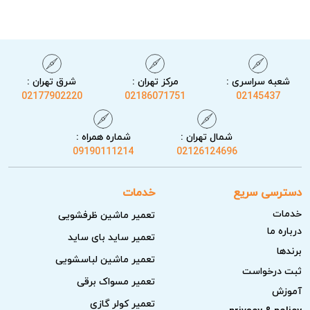
خنک و سالم، بازده سرمایشی و ایمنی عملکرد دستگاه شما را به
استانداردهای کارخانه بازمی‌گردانیم.
شعبه سراسری :
مرکز تهران :
شرق تهران :
02177902220
02186071751
02145437
شمال تهران :
شماره همراه :
09190111214
02126124696
دسترسی سریع
خدمات
خدمات
تعمیر ماشین ظرفشویی
درباره ما
تعمیر ساید بای ساید
نکات مهم قبل از درخواست تعمیر آبسردکن
برندها
تعمیر ماشین لباسشویی
هیوندای
ثبت درخواست
تعمیر مسواک برقی
آموزش
تعمیر کولر گازی
قبل از ثبت درخواست تعمیر آبسردکن هیوندای، برخی