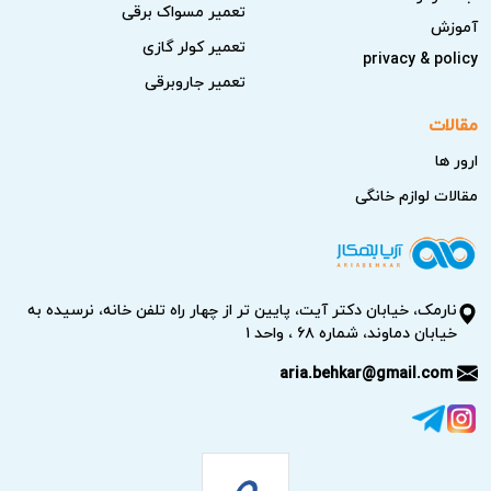
تعمیر مسواک برقی
آموزش
خرید مجدد، کیفیت برندهای معتبر را دوباره تجربه کنید.
تعمیر کولر گازی
privacy & policy
تعمیر جاروبرقی
مقالات
ارور ها
مقالات لوازم خانگی
نارمک، خیابان دکتر آیت، پایین تر از چهار راه تلفن خانه، نرسیده به
خیابان دماوند، شماره ۶۸ ، واحد ۱
aria.behkar@gmail.com
علائم رایج خرابی اتو پرس خانگی
اتو پرس وایت مور
در صورت بروز مشکل معمولاً قبل از خرابی
کامل نشانه‌هایی از اختلال در عملکرد خود نشان می‌دهد. توجه به
این علائم می‌تواند از آسیب دیدن قطعات مهم دستگاه جلوگیری