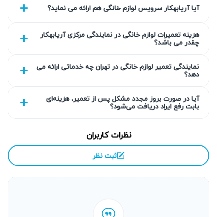
آیا آریابهکار سرویس لوازم خانگی هم ارائه می نماید؟
تعمیر اتو پرس وایت مور
در زمان مناسب اهمیت بسیاری دارد
زیرا مشکلات جزئی در عملکرد دستگاه ممکن است به سرعت
هزینه تعمیرات لوازم خانگی در نمایندگی مرکزی آریابهکار
چقدر می باشد؟
باعث بروز خرابی‌های گسترده‌تر و توقف کامل دستگاه شود. عدم
رسیدگی به موقع می‌تواند باعث افزایش هزینه تعمیرات و
نمایندگی تعمیر لوازم خانگی در تهران چه خدماتی ارائه می
دهد؟
مصرف انرژی شود؛ بنابراین
تعمیرات اتو پرس وایت مور
باید
توسط
تعمیرکار اتو پرس وایت مور
ماهر و در
نمایندگی تعمیر اتو
آیا در صورت بروز مجدد مشکل پس از تعمیر، هزینه‌ای
پرس وایت مور
انجام شود. خدمات تعمیر
اتو پرس وایت مور
در
بابت رفع ایراد دریافت می‌شود؟
محل یا منزل توسط آریابهکار شرایط ایمن و مطمئنی برای حفظ
دستگاه شما فراهم می‌کند.
نظرات کاربران
خرابی بیشتر و افزایش هزینه تعمیر
ثبت نظر
شایع است که مشکلات کوچک مثل خطاهای نرم‌افزاری، خرابی
سنسور یا قطعات جزئی اگر به موقع برطرف نشوند، باعث
آسیب شدید به قطعات اصلی
اتو پرس وایت مور
می‌شود. این
وضعیت منجر به افزایش
هزینه تعمیر اتو پرس وایت مور
شده و