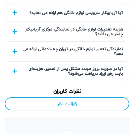
چیذر به سرعت اعزام شده و تخصص لازم را در اختیار دارد. تعهد
آیا آریابهکار سرویس لوازم خانگی هم ارائه می نماید؟
به استفاده از قطعات استاندارد و گزارش فنی فرآیند تعمیر از
ویژگی‌های تخصصی آریابهکار است.
هزینه تعمیرات لوازم خانگی در نمایندگی مرکزی آریابهکار
چقدر می باشد؟
گارانتی کتبی خدمات
تمامی تعمیرات جاروبرقی در چیذر دارای گارانتی کتبی ۹۰ روزه
نمایندگی تعمیر لوازم خانگی در تهران چه خدماتی ارائه می
دهد؟
هستند که نشان‌دهنده اعتماد ما به کیفیت خدمات می‌باشد. این
گارانتی شامل مشکلاتی است که پس از تعمیر ممکن است به
آیا در صورت بروز مجدد مشکل پس از تعمیر، هزینه‌ای
بابت رفع ایراد دریافت می‌شود؟
وجود آید. در صورت بروز هرگونه مشکل در بازه زمانی گارانتی،
تیم آریابهکار بدون دریافت هزینه اضافی خدمات لازم را ارائه
نظرات کاربران
می‌کند. این اطمینان‌بخشی موجب رضایت و اعتماد مشتریان ما
شده است.
ثبت نظر
انتخاب سطح کیفی قطعه به انتخاب شما
مشتریان می‌توانند بر اساس دلخواه و بودجه خود، قطعات مورد