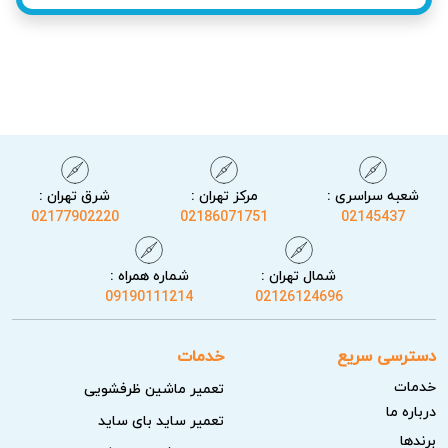
است. تعمیر در محل با رعایت استانداردهای فنی و حفظ ایمنی
انجام می‌شود.
شعبه سراسری :
مرکز تهران :
شرق تهران :
02177902220
02186071751
02145437
شمال تهران :
شماره همراه :
09190111214
02126124696
دسترسی سریع
خدمات
خدمات آریابهکار برای تعمیر جاروبرقی در چیذر
خدمات
تعمیر ماشین ظرفشویی
کارشناسان آریابهکار با تشخیص دقیق و تست نهایی، تعمیر
درباره ما
تعمیر ساید بای ساید
جاروبرقی را به گونه‌ای انجام می‌دهند که احتمال برگشت خرابی
برندها