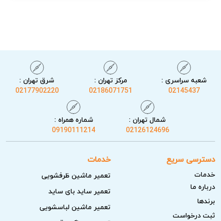
شعبه سراسری :
مرکز تهران :
شرق تهران :
02177902220
02186071751
02145437
شمال تهران :
شماره همراه :
09190111214
02126124696
نکات مهم قبل از درخواست تعمیر جارو برقی دانکن
دسترسی سریع
خدمات
خدمات
تعمیر ماشین ظرفشویی
قبل از ثبت درخواست تعمیر جارو برقی دانکن، چند نکته ساده
درباره ما
تعمیر ساید بای ساید
وجود دارد که با بررسی آن‌ها ممکن است مشکل دستگاه برطرف
برندها
تعمیر ماشین لباسشویی
شود و نیازی به تماس با تکنسین نباشد. این بررسی‌ها به‌خاطر
ثبت درخواست