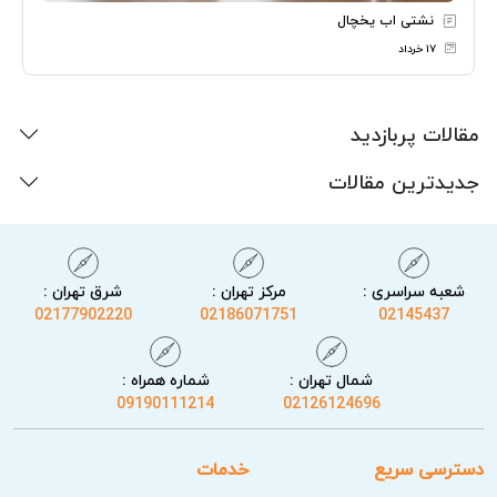
نشتی اب یخچال
۱۷ خرداد
مقالات پربازدید
جدیدترین مقالات
شعبه سراسری :
مرکز تهران :
شرق تهران :
02177902220
02186071751
02145437
شمال تهران :
شماره همراه :
09190111214
02126124696
دسترسی سریع
خدمات