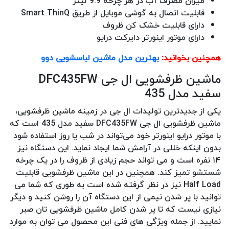
میزان مصرف آب در هر چرخه 9.9 لیتر
قابلیت اتصال به گوشی موبایل از طریق Smart ThinQ
دارای قابلیت خشک کن ظروف
دارای موتور اینورتر دایرکت درایو
همچنین بخوانید:
بهترین مدل ماشین لباسشویی دوو
ماشین ظرفشویی ال جی DFC435FW
سفید مدل 435
یکی از جدیدترین تولیدات ال جی در زمینه ماشین ظرفشویی،
ماشین ظرفشویی ال جی DFC435FW سفید مدل 435 است که
با موتور درایو اینورتر خود می‌تواند در شب یا روز استفاده شود
بدون اینکه خللی در آرامش شما ایجاد نماید. این دستگاه نیز
۱۴ نفره است و می‌ تواند حجم زیادی از ظروف را در یک چرخه
شستشو تمیز کند. همچنین در این ماشین ظرفشویی قابلیت
Half Load نیز در نظر گرفته شده است به طوری که شما می
توانید با پر شدن نیمی از این دستگاه آن را روشن کنید و دیگر
نیازی نیست که تا پر شدن کامل ماشین ظرفشویی تان صبر
نمایید. از جمله ویژگی های فنی این محصول می توان به موارد