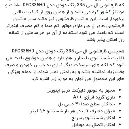
که ظرفشویی ال جی 335 رنگ دودی مدل DFC335HD ساخت و
مونتاژ کشور کره می باشد و از همین روی از کیفیت بالایی
برخوردار است. این ماشین ظرفشویی نیز مانند سایر ماشین
ظرفشویی های ال جی دارای موتور کم صدا و کم مصرف اینورتر
است که باعث می شود استفاده از آن در هر ساعتی از شبانه
روز امکان پذیر باشد.
همچنین ظرفشویی ال جی 335 رنگ دودی مدل DFC335HD
قابلیت شستشوی با بخار را هم دارد و همین موضوع باعث می
شود که لکه های سرسخت دیگر نیازی به خیس خوردن و صرف
وقت زیاد نداشته باشد و به راحتی تمیز شوند. از جمله ویژگی
های این محصول می توان به موارد زیر اشاره کرد:
مجهز به موتور دایرکت درایو اینورتر
دارای گرید انرژی ++A
حداکثر سطح صدا ۴۱ دسی بل
میزان مصرف آب در هر بار شستشو ۹.۶ لیتر
امکان شستشوی سریع
امکان اتصال به موبایل