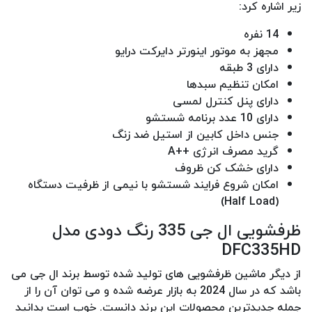
زیر اشاره کرد:
14 نفره
مجهز به موتور اینورتر دایرکت درایو
دارای 3 طبقه
امکان تنظیم سبدها
دارای پنل کنترل لمسی
دارای 10 عدد برنامه شستشو
جنس داخل کابین از استیل ضد زنگ
گرید مصرف انرژی ++A
دارای خشک کن ظروف
امکان شروع فرایند شستشو با نیمی از ظرفیت دستگاه
(Half Load)
ظرفشویی ال جی 335 رنگ دودی مدل
DFC335HD
از دیگر ماشین ظرفشویی های تولید شده توسط برند ال جی می
باشد که در سال 2024 به بازار عرضه شده و می توان آن را از
جمله جدیدترین محصولات این برند دانست. خوب است بدانید