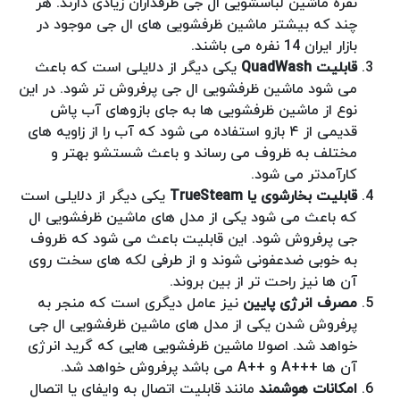
نفره ماشین لباسشویی ال جی طرفداران زیادی دارند. هر
چند که بیشتر ماشین ظرفشویی های ال جی موجود در
بازار ایران 14 نفره می باشند.
قابلیت
QuadWash
یکی دیگر از دلایلی است که باعث
می شود ماشین ظرفشویی ال جی پرفروش تر شود. در این
نوع از ماشین ظرفشویی ها به جای بازوهای آب پاش
قدیمی از ۴ بازو استفاده می شود که آب را از زاویه های
مختلف به ظروف می رساند و باعث شستشو بهتر و
کارآمدتر می شود.
قابلیت بخارشوی یا
TrueSteam
یکی دیگر از دلایلی است
که باعث می شود یکی از مدل های ماشین ظرفشویی ال
جی پرفروش شود. این قابلیت باعث می شود که ظروف
به خوبی ضدعفونی شوند و از طرفی لکه های سخت روی
آن ها نیز راحت تر از بین بروند.
مصرف انرژی پایین
نیز عامل دیگری است که منجر به
پرفروش شدن یکی از مدل های ماشین ظرفشویی ال جی
خواهد شد. اصولا ماشین ظرفشویی هایی که گرید انرژی
آن ها +++A و ++A می باشد پرفروش خواهد شد.
امکانات هوشمند
مانند قابلیت اتصال به وایفای یا اتصال