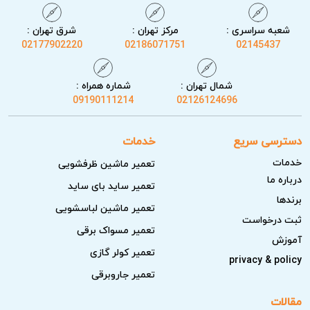
شعبه سراسری :
مرکز تهران :
شرق تهران :
02177902220
02186071751
02145437
شمال تهران :
شماره همراه :
09190111214
02126124696
دسترسی سریع
خدمات
خدمات
تعمیر ماشین ظرفشویی
درباره ما
تعمیر ساید بای ساید
برندها
تعمیر ماشین لباسشویی
ثبت درخواست
تعمیر مسواک برقی
آموزش
تعمیر کولر گازی
privacy & policy
تعمیر جاروبرقی
مقالات