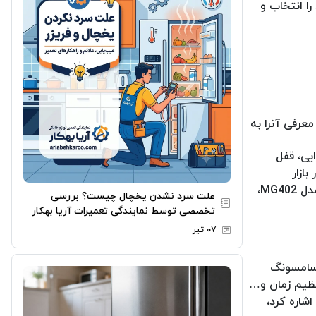
ا انتخاب و
عرفی آنرا به
یل، یخ زدایی، قفل
گاه 10 میلیون تومان در بازار
کشورمان است و می توانید آنرا برای مصارف روزانه خود تهیه و خریداری کنید. توجه داشته باشید که برای خرید ماکروفر سامسونگ مدل MG402،
علت سرد نشدن یخچال چیست؟ بررسی
تخصصی توسط نمایندگی تعمیرات آریا بهکار
۰۷ تیر
وفر سامسونگ
پخت، تنظیم زمان و…
شاره کرد،