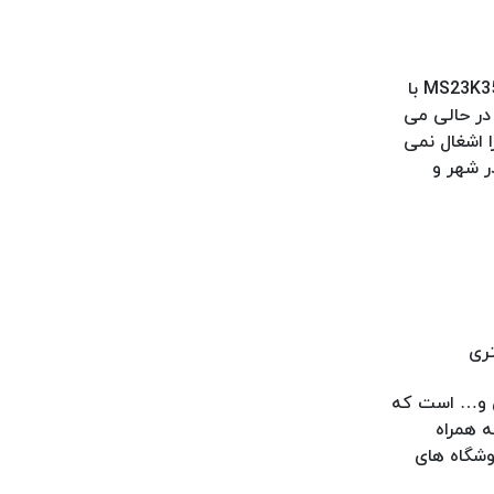
اگر به دنبال یک نسخه از ماکروفر سامسونگ کاملا جمع و جور هستید، باید به اطلاع شما برسانیم که ماکروفر سامسونگ مدل MS23K3513AW با
ن در حالی می
ا اشغال نمی
ر شهر و
ونگ 40 لیتری
شمند بوزدایی و… است که
ه همراه
یلیون تومان است که در فروشگاه های