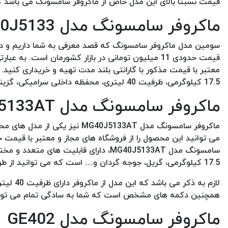
قیمت نسبتا بالای این مدل خاص از ماکروفر سامسونگ می باشد که برای خرید آن حدودا باید 30 
ماکروفر سامسونگ مدل MG40J5133
معتبر با قیمت مذکور با گارانتی بلند مدت تهیه و خریداری کنید.
17.5 کیلوگرمی، ظرفیت 40 لیتری، محفظه داخلی سرامیکی، گزینه Eco Mode جهت کاهش مصرف انرژی و… است.
ماکروفر سامسونگ مدل MG40J5133AT
ماکروفر سامسونگ مدل 40J5133AT
سامسونگ مدل MG40J5133AT، دارای قابلی
17.5 کیلوگرمی، گریل، جوجه گردان و… است که می توانید از طریق این دستگاه مواد غذایی مختلف را تهیه کنید.
همچنین دکمه های مشخص است که شما به سادگی تمام می توانید از قابلیت های
ماکروفر سامسونگ مدل GE402