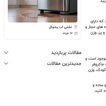
لیست ما قرار دارد، ماکروفر سامسونگ مدل MG40J5133 می باشد که دارای
ما می توانید ماکروفر سامسونگ مدل MG40J5133 را از فروشگاه های مجاز و
نشتی اب یخچال
و پز، وزن
۱۷ خرداد
مقالات پربازدید
مان موجود است و
جدیدترین مقالات
کر است که ماکروفر
فل کودک، وزن
حی زیبا و ساده و