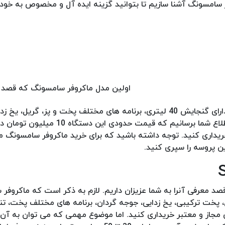
 سامسونگ آشنا سازیم تا بتوانید گزینه ایده آل و مخصوص به خود ر
اولین مدل ماکروفر سامسونگ که قصد م
شما عزیزان داریم، ماکروفر سامسونگ مدل MG402 می باشد که دارای گنجایش 40 لیتری، برنامه های مختلف پخت و پز، گر
کودک و… است که برای مصارف مختلف کاربرد دارد. اما باید به اطلاع شما برسانیم که قیمت حدودی این دست
ین پروسه را سپری کنید.
دلی می باشد که ما قصد معرفی آنرا به شما عزیزان داریم. لازم به ذکر است که ماکر
یش 35 لیتری، وزن 27 کیلوگرمی، گریل، پخت ترکیبی، یخ زدایی، جوجه گردان، برنامه های مختلف 
 مجاز و معتبر خریداری کنید. اما موضوع مهمی که می توان به آن ا