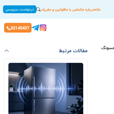
درخواست سرویس
خانه
درباره ما
تماس با ما
قوانین و مقررات
02145437
امسونگ
مقالات مرتبط