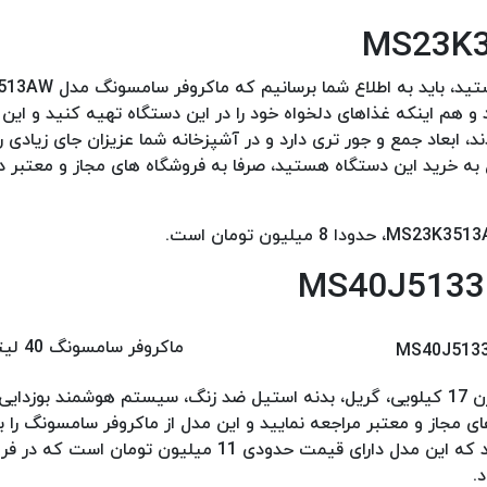
ا گرم کند و هم اینکه غذاهای دلخواه خود را در این دستگاه تهیه کنید و ای
 ابعاد جمع و جور تری دارد و در آشپزخانه شما عزیزان جای زیادی ر
ل به خرید این دستگاه هستید، صرفا به فروشگاه های مجاز و معتبر د
ماکروفر سامس
MS40J5133BT دارای 16 برنامه پخت مجزا، ظرفیت 40 لیتری، وزن 17 کیلویی، گریل، بدنه استیل ضد زنگ، سیستم هو
ی مجاز و معتبر مراجعه نمایید و این مدل از ماکروفر سامسونگ را ب
گارانتی معتبر و البته بلند مدت خریداری کنید. توجه داشته باشید که این مدل دارای قیمت حدودی 11 م
.