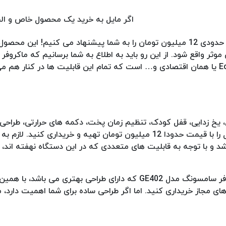
اگر مایل به خرید یک محصول خاص و الب
برند سامسونگ هستید، ماکروفر سامسونگ مدل GE402 با قیمت حدودی 12 میلیون تومان را به شما پیشنهاد می کنیم! ا
 موثر واقع شود. از این رو باید به اطلاع به شما برسانیم که ماکروف
مدل GE402 دارای ظرفیت 40 لیتری، وزن 19 کیلوگرمی، حالت Eco یا همان اقتصادی و… است که تمام این قابلیت ها در کن
 GE401 نیز دارای ظرفیت 40 لیتری، گریل، یخ زدایی، قفل کودک، تنظیم زمان پخت، دکمه های حرارتی، طراح
مینیمال، مصرف انرژی پائین و… است که می توانید این محصول را با قیمت حدودا 12 میلیون تومان تهیه و خرید
رزش خرید بالایی می باشد و با توجه به قابلیت های متعددی که در این دستگاه نهفته اند
توجه داشته باشید که اگر برای شما ظاهر بسیار مهم است، ماکروفر سامسونگ مدل GE402 که دارای طراحی بهتر
 مجاز خریداری کنید. اما اگر طراحی ساده برای شما اهمیت دارد، م