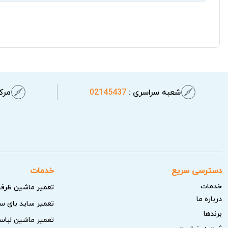
شعبه سراسری :
02145437
مرکز
دسترسی سریع
خدمات
خدمات
تعمیر ماشین ظرف
درباره ما
تعمیر ساید بای س
برندها
تعمیر ماشین لبا