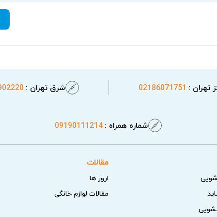
 تهران :
02186071751
شرق تهران :
902220
شماره همراه :
09190111214
مقالات
شویی
ارور ها
اید
مقالات لوازم خانگی
سشویی