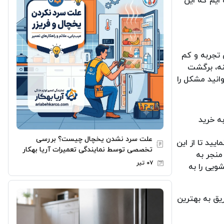
 ایم که این
 تجربه و کم
نه، برگشت
انید مشکل را
به خرید
علت سرد نشدن یخچال چیست؟ بررسی
یید تا از این
تخصصی توسط نمایندگی تعمیرات آریا بهکار
منجر به
۰۷ تیر
ویی را به
یق به بهترین