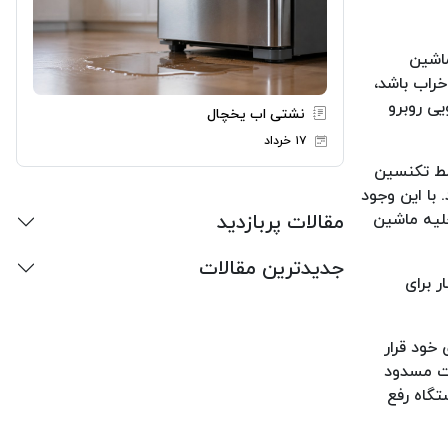
اشین
راب باشد،
ی روبرو
نشتی اب یخچال
۱۷ خرداد
سط تکنسین
با این وجود
مقالات پربازدید
خلیه ماشین
جدیدترین مقالات
 برای
خود قرار
شت مسدود
تگاه رفع