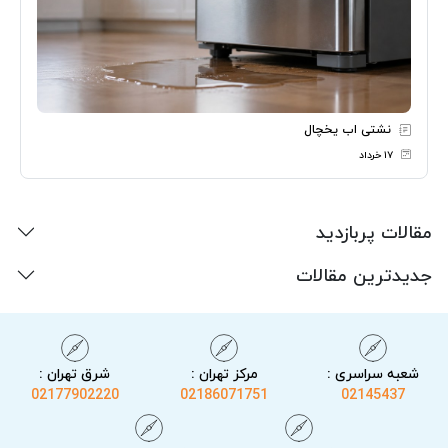
نشتی اب یخچال
۱۷ خرداد
مقالات پربازدید
جدیدترین مقالات
شعبه سراسری :
مرکز تهران :
شرق تهران :
02177902220
02186071751
02145437