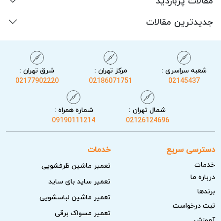
مقالات پربازدید
جدیدترین مقالات
شعبه سراسری :
مرکز تهران :
شرق تهران :
02177902220
02186071751
02145437
شمال تهران :
شماره همراه :
09190111214
02126124696
دسترسی سریع
خدمات
خدمات
تعمیر ماشین ظرفشویی
درباره ما
تعمیر ساید بای ساید
برندها
تعمیر ماشین لباسشویی
ثبت درخواست
تعمیر مسواک برقی
آموزش