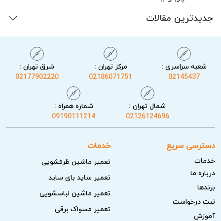
جدیدترین مقالات
شعبه سراسری :
مرکز تهران :
شرق تهران :
02177902220
02186071751
02145437
شمال تهران :
شماره همراه :
09190111214
02126124696
دسترسی سریع
خدمات
خدمات
تعمیر ماشین ظرفشویی
درباره ما
تعمیر ساید بای ساید
برندها
تعمیر ماشین لباسشویی
ثبت درخواست
تعمیر مسواک برقی
آموزش