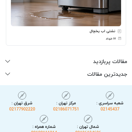
نشتی اب یخچال
۱۷ خرداد
مقالات پربازدید
جدیدترین مقالات
شعبه سراسری :
مرکز تهران :
شرق تهران :
02177902220
02186071751
02145437
شمال تهران :
شماره همراه :