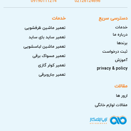
09190111214
02126124696
دسترسی سریع
خدمات
خدمات
تعمیر ماشین ظرفشویی
درباره ما
تعمیر ساید بای ساید
برندها
تعمیر ماشین لباسشویی
ثبت درخواست
تعمیر مسواک برقی
آموزش
تعمیر کولر گازی
privacy & policy
تعمیر جاروبرقی
مقالات
ارور ها
مقالات لوازم خانگی