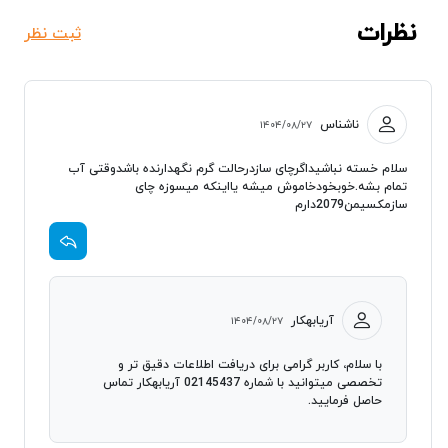
نظرات
ثبت نظر
ناشناس
۱۴۰۴/۰۸/۲۷
سلام خسته نباشیداگرچای سازدرحالت گرم نگهدارنده باشدوقتی آب
تمام بشه.خوبخودخاموش میشه یااینکه میسوزه چای
سازمکسیمن2079دارم
آریابهکار
۱۴۰۴/۰۸/۲۷
با سلام، کاربر گرامی برای دریافت اطلاعات دقیق تر و
تخصصی میتوانید با شماره 02145437 آریابهکار تماس
حاصل فرمایید.